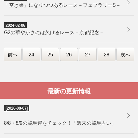
「空き巣」になりつつあるレース－フェブラリーS－
2024-02-06
G2の華やかさには欠けるレース－京都記念－
前へ
24
25
26
27
28
次へ
最新の更新情報
[2026-08-07]
8/8・8/9の競馬運をチェック！「週末の競馬占い」