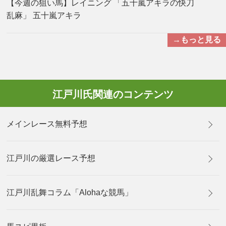
【今週の狙い馬】レイニング 「五十嵐アキラの快刀
乱麻」 五十嵐アキラ
→もっと見る
江戸川氏関連のコンテンツ
メインレース無料予想
江戸川の厳選レース予想
江戸川乱舞コラム「Alohaな競馬」