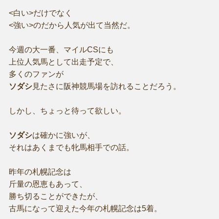
<白い>だけでなく
<強い>のだから人気が出て当然だ。
今週の大一番、マイルCSにも
上位人気馬として出走予定で、
多くのファンが
ソダシ
見たさに阪神競馬場を訪れることだろう。
しかし、ちょっと待って欲しい。
ソダシ
は確かに強いが、
それはあくまでも牝馬相手での話。
昨年の札幌記念は
斤量の恩恵もあって、
勝ち切ることができたが、
古馬になって迎えた今年の札幌記念は5着。