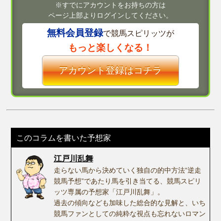
※すでにアカウントをお持ちの方は
ページ上部よりログインしてください。
無料会員登録
で競馬スピリッツが
もっと楽しくなる！
アカウント登録はコチラ
このコラムを書いた予想家
江戸川乱舞
走らない馬から決めていく独自の的中方法“逆走
競馬予想”であたり馬を引き当てる、競馬スピリ
ッツ専属の予想家「江戸川乱舞」。
過去の傾向なども加味した総合的な見解と、いち
競馬ファンとしての純粋な視点も忘れないロマン