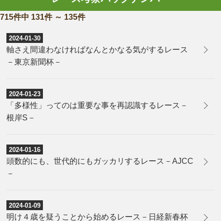
715件中 131件 ～ 135件
2024-01-30
軸さえ間違わなければなんとかなる気がするレース
－東京新聞杯－
2024-01-23
「多様性」ってのは重要な事を再認識するレース－
根岸S－
2024-01-16
頭数的にも、世代的にもガッカリするレース－AJCC
－
2024-01-09
明け４歳を疑うことから始めるレース－日経新春杯