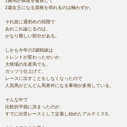
1勝馬が抽選を通過して
2歳女王になる資格を得れるのは極わずか。
それ故に週初めの段階で
あれこれ論じるのは、
かなり難しい部分がある。
しかも今年の2歳戦線は
トレンドが変わったせいか、
大牧場の生産馬でも、
ガッツリ仕上げて、
レースに出すことをしなくなったので
人気馬がどんどん馬券外になる事例が多発している。
そんな中で
比較的平穏に決まったのが、
すでに出世レースとして定着し始めたアルテミスS。