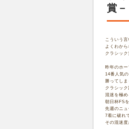
賞－
こういう言
よくわから
クラシック
昨年のホー
14番人気
勝ってしま
クラシック
混迷を極め
朝日杯FS
先週のニュ
7着に破れ
その混迷度