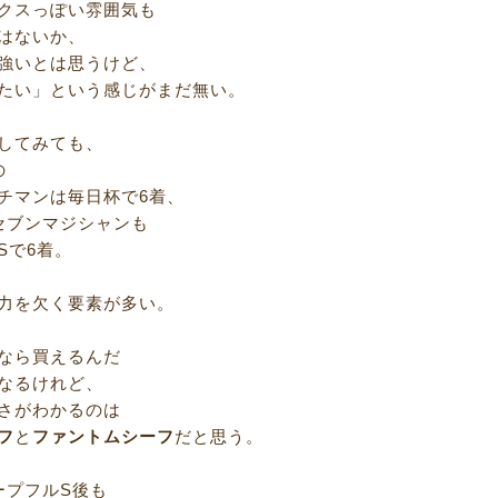
クスっぽい雰囲気も
はないか、
強いとは思うけど、
たい」という感じがまだ無い。
してみても、
の
チマンは毎日杯で6着、
セブンマジシャンも
Sで6着。
力を欠く要素が多い。
なら買えるんだ
なるけれど、
さがわかるのは
フ
と
ファントムシーフ
だと思う。
ープフルS後も