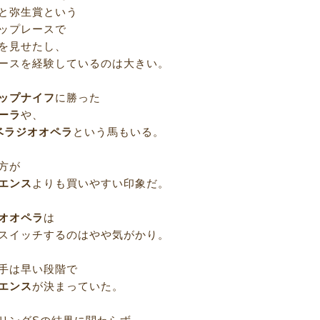
と弥生賞という
ップレースで
を見せたし、
ースを経験しているのは大きい。
ップナイフ
に勝った
ーラ
や、
ベラジオオペラ
という馬もいる。
方が
エンス
よりも買いやすい印象だ。
オオペラ
は
スイッチするのはやや気がかり。
手は早い段階で
エンス
が決まっていた。