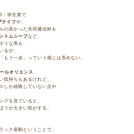
S・弥生賞で
プナイフ
や、
ルの高かった共同通信杯を
ントムシーフ
など、
そうな馬も
いるが、
「もう一歩」っていう感じは否めない。
ールオリエンス
い気持ちもあるけれど、
スしか経験していない点や
ングを見ていると、
ほうが大きい気がする。
ラック産駒ということで、