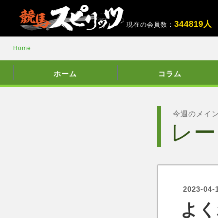
3
4
4
8
1
9
人
現在の会員数：
Home
ホーム
コラム
今週のメイ
レー
2023-04-
よく