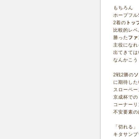
もちろん
ホープフル
2着の
トッ
比較的レベ
勝った
ファ
主役になれ
出てきては
なんかこう
2戦2勝の
ソ
に期待した
スローペー
京成杯での
コーナーリ
不安要素の
「切れる」
キタサンブ