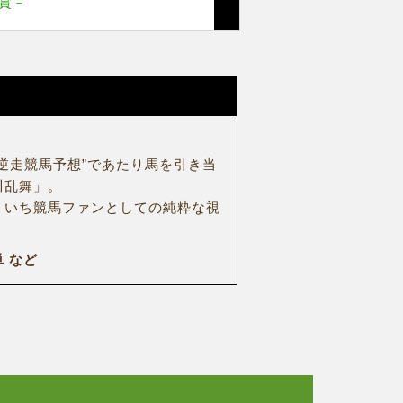
賞－
逆走競馬予想”であたり馬を引き当
川乱舞」。
、いち競馬ファンとしての純粋な視
 など