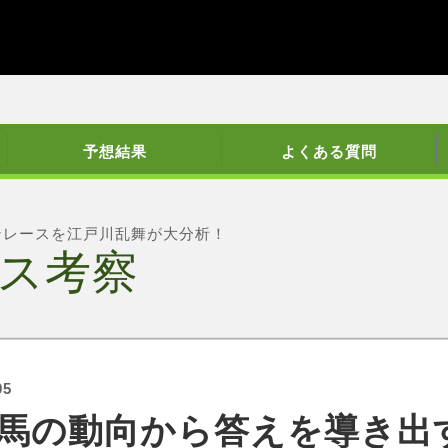
予想結果
よくある質問
ンレースを江戸川乱舞が大分析！
ス考察
05
馬の動向から答えを導き出