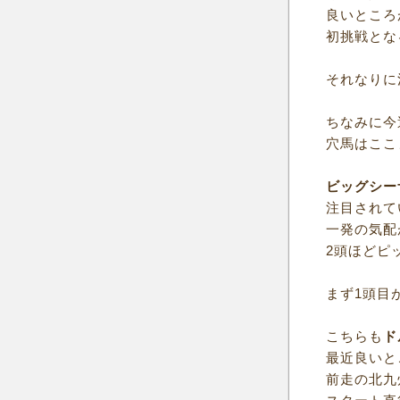
良いところ
初挑戦とな
それなりに
ちなみに今
穴馬はここ
ビッグシー
注目されて
一発の気配
2頭ほどピ
まず1頭目
こちらも
ド
最近良いと
前走の北九