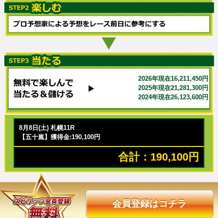
2026年現在16,211,450円
2025年現在21,281,300円
2024年現在26,123,600円
8月8日(土) 札幌11R
【五十嵐】獲得金:190,100円
合計：190,100円
会員登録はコチラ