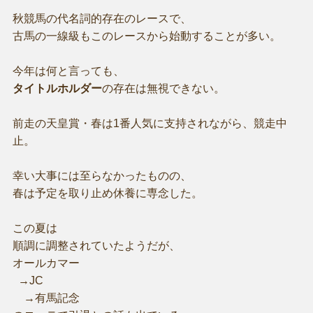
秋競馬の代名詞的存在のレースで、
古馬の一線級もこのレースから始動することが多い。
今年は何と言っても、
タイトルホルダー
の存在は無視できない。
前走の天皇賞・春は1番人気に支持されながら、競走中
止。
幸い大事には至らなかったものの、
春は予定を取り止め休養に専念した。
この夏は
順調に調整されていたようだが、
オールカマー
→JC
→有馬記念