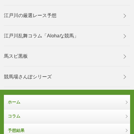
江戸川の厳選レース予想
江戸川乱舞コラム「Alohaな競馬」
馬スピ黒板
競馬場さんぽシリーズ
ホーム
コラム
予想結果