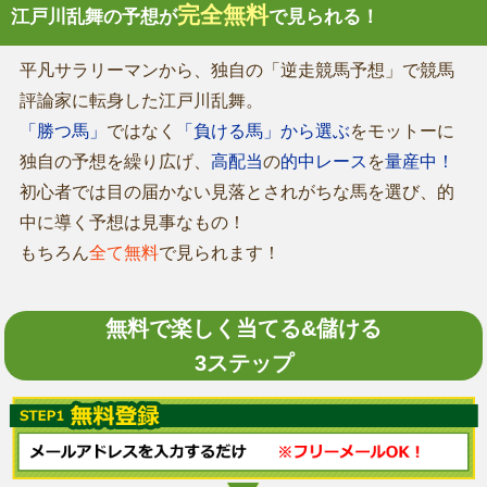
完全無料
江戸川乱舞の予想が
で見られる！
平凡サラリーマンから、独自の「逆走競馬予想」で競馬
評論家に転身した江戸川乱舞。
「勝つ馬」
ではなく
「負ける馬」から選ぶ
をモットーに
独自の予想を繰り広げ、
高配当
の
的中レース
を
量産中！
初心者では目の届かない見落とされがちな馬を選び、的
中に導く予想は見事なもの！
もちろん
全て無料
で見られます！
無料で楽しく当てる&儲ける
3ステップ