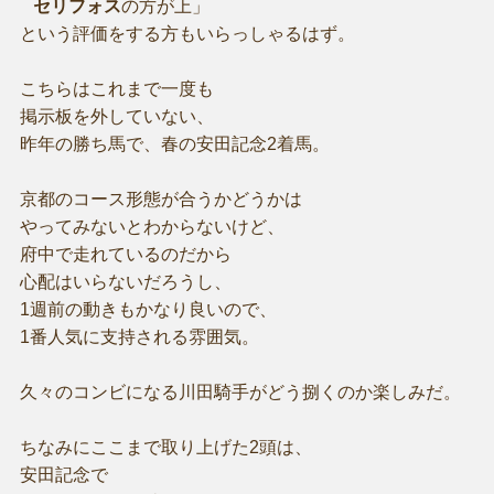
セリフォス
の方が上」
という評価をする方もいらっしゃるはず。
こちらはこれまで一度も
掲示板を外していない、
昨年の勝ち馬で、春の安田記念2着馬。
京都のコース形態が合うかどうかは
やってみないとわからないけど、
府中で走れているのだから
心配はいらないだろうし、
1週前の動きもかなり良いので、
1番人気に支持される雰囲気。
久々のコンビになる川田騎手がどう捌くのか楽しみだ。
ちなみにここまで取り上げた2頭は、
安田記念で