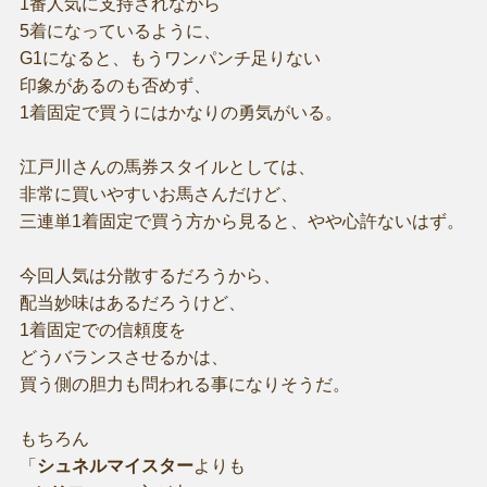
1番人気に支持されながら
5着になっているように、
G1になると、もうワンパンチ足りない
印象があるのも否めず、
1着固定で買うにはかなりの勇気がいる。
江戸川さんの馬券スタイルとしては、
非常に買いやすいお馬さんだけど、
三連単1着固定で買う方から見ると、やや心許ないはず。
今回人気は分散するだろうから、
配当妙味はあるだろうけど、
1着固定での信頼度を
どうバランスさせるかは、
買う側の胆力も問われる事になりそうだ。
もちろん
「
シュネルマイスター
よりも