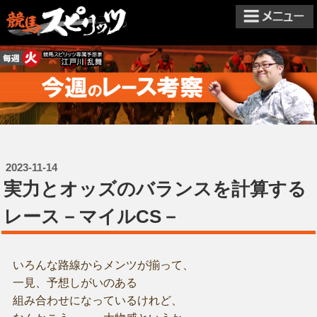
2023-11-14
実力とオッズのバランスを計算する
レース－マイルCS－
いろんな路線からメンツが揃って、
一見、予想しがいのある
組み合わせになっているけれど、