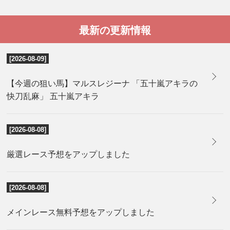
最新の更新情報
[2026-08-09]
【今週の狙い馬】マルスレジーナ 「五十嵐アキラの
快刀乱麻」 五十嵐アキラ
[2026-08-08]
厳選レース予想をアップしました
[2026-08-08]
メインレース無料予想をアップしました