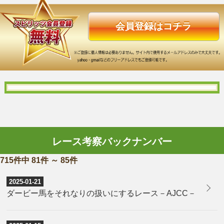
会員登録はコチラ
レース考察バックナンバー
715件中 81件 ～ 85件
2025-01-21
ダービー馬をそれなりの扱いにするレース－AJCC－