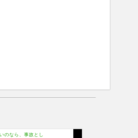
いのなら、事故とし