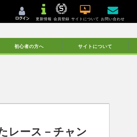
更新情報
会員登録
サイトについて
お問い合わせ
初心者の方へ
サイトについて
たレース－チャン