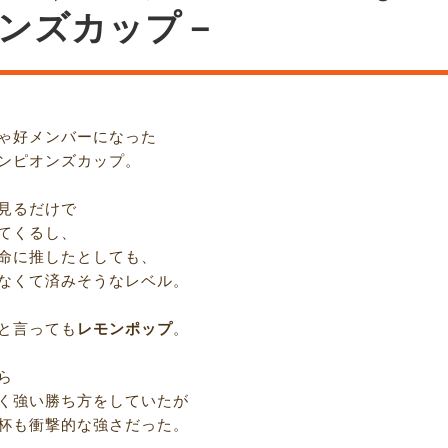
ンズカップ－
ゃ好メンバーになった
ンピオンズカップ。
見るだけで
てくるし、
命に推したとしても、
なくて済みそうなレベル。
と言っても
レモンポップ
。
ら
く強い勝ち方をしていたが
杯も衝撃的な強さだった。