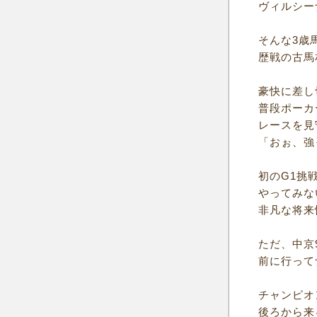
ヴィルシー
そんな3歳
歴戦の古馬
豪快に差し
普段ポーカ
レースを見
「おぉ、強
初のG1挑
やってみな
非凡な将来
ただ、中京
前に行って
チャンピオ
後ろから来