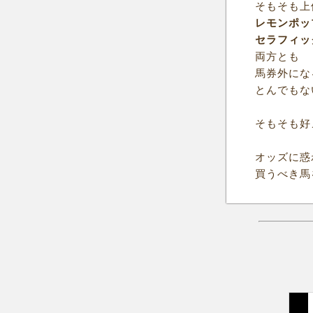
そもそも上
レモンポッ
セラフィッ
両方とも
馬券外にな
とんでもな
そもそも好
オッズに惑
買うべき馬