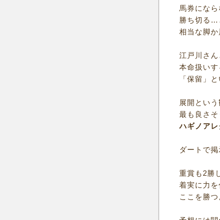
馬券になら
勝ち切る…
相当な脚か
江戸川さん
本命扱いす
「保留」と
展開という
最も良さそ
ハギノアレ
ダートで掲
重賞も2勝
着実に力を
ここを勝つ