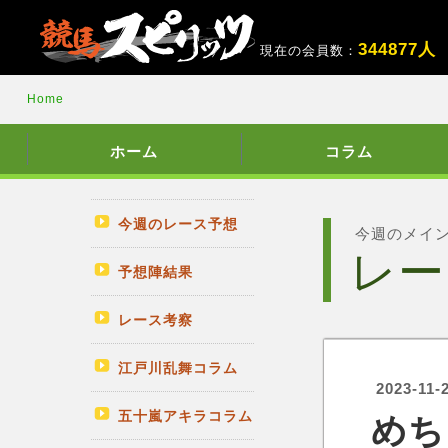
3
4
4
8
7
7
人
現在の会員数：
Home
ホーム
コラム
今週のレース予想
今週のメイ
レー
予想陣結果
レース考察
江戸川乱舞コラム
2023-11-
五十嵐アキラコラム
めち