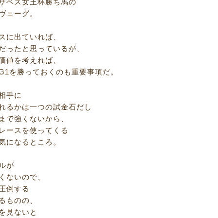
ザベス女王杯勝ち馬の
ヴェーグ。
スに出ていれば、
だったと思っているが、
価値を考えれば、
G1を勝っておくのも重要事項だ。
相手に
れるかは一つの試金石だし
まで強くないから、
レースを使ってくる
気になるところ。
ルが
くないので、
圧倒する
るものの、
を見ないと