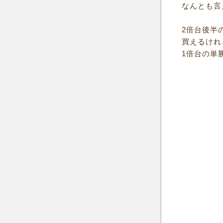
なんとも言
2倍台後半
買えるけれ
1倍台の単