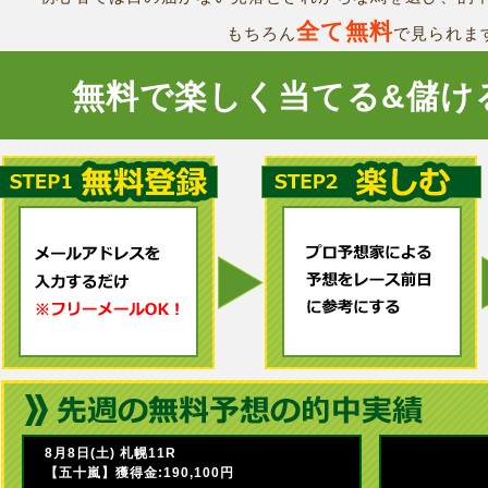
全て無料
もちろん
で見られま
無料で楽しく当てる&儲け
8月8日(土) 札幌11R
【五十嵐】獲得金:190,100円