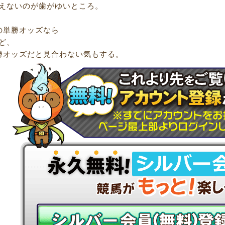
えないのが歯がゆいところ。
の単勝オッズなら
ど、
勝オッズだと見合わない気もする。