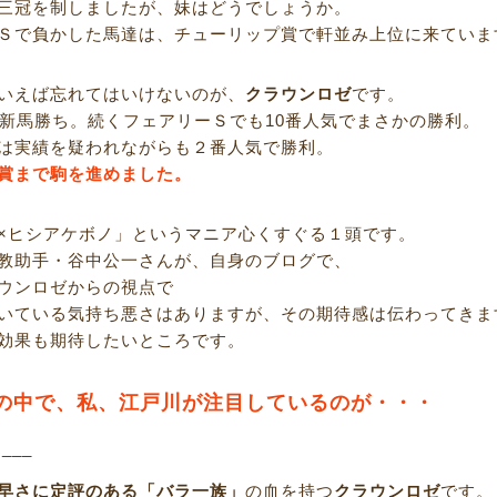
三冠を制しましたが、妹はどうでしょうか。
Ｓで負かした馬達は、チューリップ賞で軒並み上位に来ていま
いえば忘れてはいけないのが、
クラウンロゼ
です。
で新馬勝ち。続くフェアリーＳでも10番人気でまさかの勝利。
は実績を疑われながらも２番人気で勝利。
賞まで駒を進めました。
×ヒシアケボノ」というマニア心くすぐる１頭です。
教助手・谷中公一さんが、自身のブログで、
ウンロゼからの視点で
いている気持ち悪さはありますが、その期待感は伝わってきま
効果も期待したいところです。
の中で、私、江戸川が注目しているのが・・・
R___
早さに定評のある「バラ一族」
の血を持つ
クラウンロゼ
です。