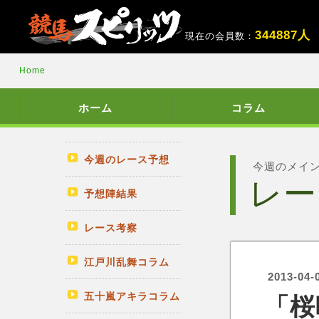
3
4
4
8
8
7
人
現在の会員数：
Home
ホーム
コラム
今週のレース予想
今週のメイ
レー
予想陣結果
レース考察
江戸川乱舞コラム
2013-04-
五十嵐アキラコラム
「桜