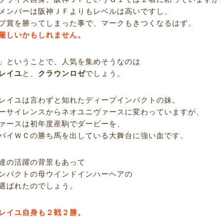
メンバーは阪神ＪＦよりもレベルは高いですし、
プ賞を勝ってしまった事で、マークもきつくなるはず。
厳しいかもしれません。
」ということで、人気を集めそうなのは
レイユ
と、
クラウンロゼ
でしょう。
レイユは言わずと知れたディープインパクトの妹。
ーサイレンスからネオユニヴァースに変わっていますが、
ァースは初年度産駒でダービーを、
バイＷＣの勝ち馬を出している大舞台に強い血です。
達の活躍の背景もあって
ンパクトの母ウインドインハーヘアの
選ばれたのでしょう。
レイユ自身も２戦２勝。