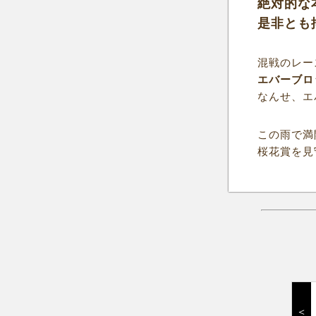
絶対的な
是非とも
混戦のレー
エバーブロ
なんせ、エ
この雨で満
桜花賞を見
＜