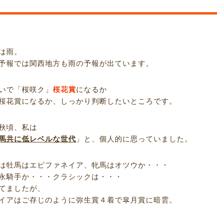
は雨。
予報では関西地方も雨の予報が出ています。
いで「桜咲ク」
桜花賞
になるか
桜花賞になるか、しっかり判断したいところです。
秋頃、私は
馬共に低レベルな世代
」と、個人的に思っていました。
は牡馬はエピファネイア、牝馬はオツウか・・・
永騎手か・・・クラシックは・・・
てましたが、
イアはご存じのように弥生賞４着で皐月賞に暗雲。