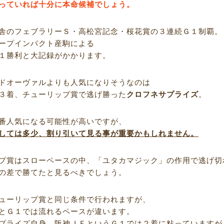
っていれば十分に本命候補でしょう。
舎のフェブラリーＳ・高松宮記念・桜花賞の３連続Ｇ１制覇。
ープインパクト産駒による
１勝利と大記録がかかります。
ドオーヴァルよりも人気になりそうなのは
３着、チューリップ賞で逃げ勝った
クロフネサプライズ
。
番人気になる可能性が高いですが、
しては多少、割り引いて見る事が重要かもしれません。
プ賞はスローペースの中、「ユタカマジック」の作用で逃げ切
の差で勝てたと見るべきでしょう。
ューリップ賞と同じ条件で行われますが、
とＧ１では流れるペースが違います。
プライズ自身、阪神ＪＦというＧ１では２着に粘っていますが