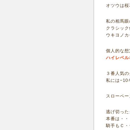
オツウは桜
私の相馬眼
クラシック
ウキヨノカ
個人的な想
ハイレベル
３番人気の
私には−1
スローペー
逃げ切った
本番は・・
騎手もＣ・