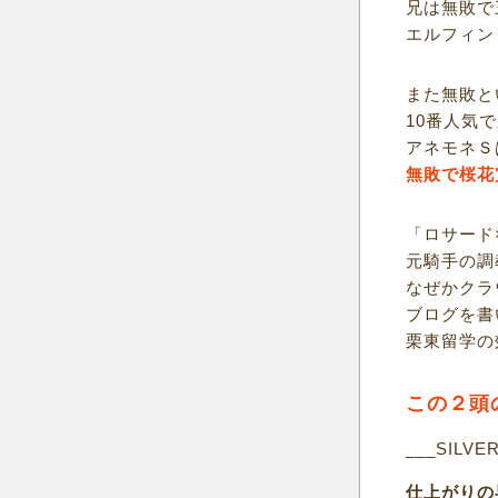
兄は無敗で
エルフィン
また無敗と
10番人気
アネモネＳ
無敗で桜花
「ロサード
元騎手の調
なぜかクラ
ブログを書
栗東留学の
この２頭
___SILVE
仕上がりの