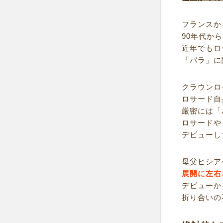
フランスか
90年代か
近年でもロ
「バラ」に
クラウンロ
ロサード自
厳密には「
ロサードや
デビューし
母父ヒシア
展開に左右
デビューか
折り合いの