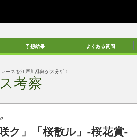
予想結果
よくある質問
ンレースを江戸川乱舞が大分析！
ス考察
02
咲ク」「桜散ル」-桜花賞-