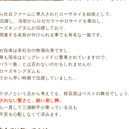
ら社台ファームに導入されたローザネイを始祖として、
ら活躍し、当初からロゼカラーやロサードを輩出し、
ーズキングダムが活躍しており、
関連する名前が付けられる事でも有名な一族です。
ゼ自体は非社台の牧場出身ですし、
身も現在はビッグレッドＦに繋養されていますので、
バラ一族」とは言わないのかもしれませんが、
ローズキングダムも、
てから早い時期で活躍していました。
ケボノという点から考えても、桜花賞はベストの舞台でしょう
されない賢さと、鋭い差し脚。
ら一貫して三浦騎手が乗っている点も
不安を心配しなくて済みます。