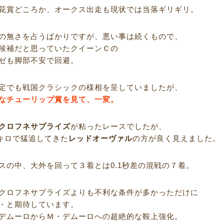
花賞どころか、オークス出走も現状では当落ギリギリ。
の無さを占うばかりですが、悪い事は続くもので、
候補だと思っていたクイーンＣの
ゼも脚部不安で回避。
定でも戦国クラシックの様相を呈していましたが、
なチューリップ賞を見て、一変。
クロフネサプライズ
が粘ったレースでしたが、
0キロで猛追してきた
レッドオーヴァル
の方が良く見えました。
スの中、大外を回って３着とは0.1秒差の混戦の７着。
クロフネサプライズよりも不利な条件が多かっただけに
・と期待しています。
デムーロからＭ・デムーロへの超絶的な鞍上強化。