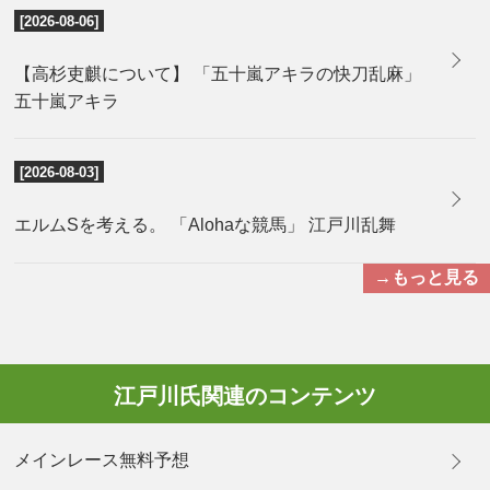
[2026-08-06]
【高杉吏麒について】 「五十嵐アキラの快刀乱麻」
五十嵐アキラ
[2026-08-03]
エルムSを考える。 「Alohaな競馬」 江戸川乱舞
→もっと見る
江戸川氏関連のコンテンツ
メインレース無料予想