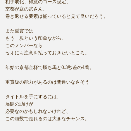
相手弱化、得意のコース設定、
京都が庭の武さん。
巻き返せる要素は揃っていると見て良いだろう。
また重賞では
もう一歩という印象ながら、
このメンバーなら
セオにも注意を払っておきたいところ。
年始の京都金杯で勝ち馬と0.3秒差の4着。
重賞級の能力があるのは間違いなさそう。
タイトルを手にするには、
展開の助けが
必要なのかもしれないけれど、
この頭数で走れるのは大きなチャンス。