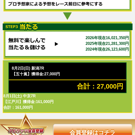
2026年現在16,021,350円
2025年現在21,281,300円
2024年現在26,123,600円
8月2日(日) 新潟7R
【五十嵐】獲得金:27,000円
合計：27,000円
8月1日(土) 中京7R
【江戸川】獲得金:161,000円
合計：161,000円
会員登録はコチラ