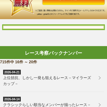
レース考察バックナンバー
715件中 16件 ～ 20件
2026-04-21
上位拮抗、しかし一発も狙えるレース－マイラーズ
カップ－
2026-04-14
クラシックらしい順当なメンバーが揃ったレース－