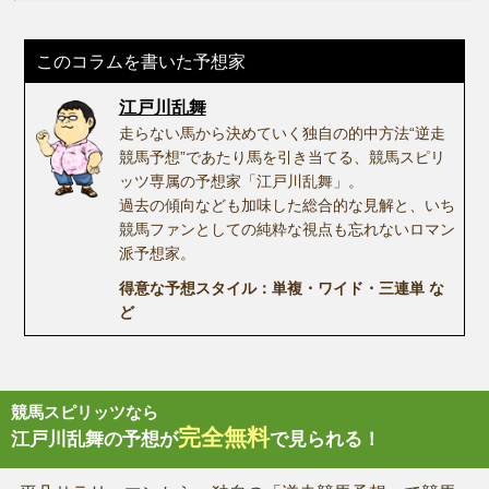
このコラムを書いた予想家
江戸川乱舞
走らない馬から決めていく独自の的中方法“逆走
競馬予想”であたり馬を引き当てる、競馬スピリ
ッツ専属の予想家「江戸川乱舞」。
過去の傾向なども加味した総合的な見解と、いち
競馬ファンとしての純粋な視点も忘れないロマン
派予想家。
得意な予想スタイル：単複・ワイド・三連単 な
ど
競馬スピリッツなら
完全無料
江戸川乱舞の予想が
で見られる！