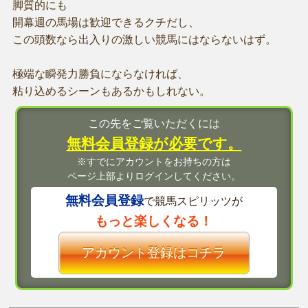
脚質的にも
開幕週の馬場は歓迎できるクチだし、
この頭数なら出入りの激しい競馬にはならないはず。
極端な瞬発力勝負にならなければ、
粘り込めるシーンもあるかもしれない。
この先をご覧いただくには
無料会員登録が必要です。
※すでにアカウントをお持ちの方は
ページ上部よりログインしてください。
無料会員登録
で競馬スピリッツが
もっと楽しくなる！
アカウント登録はコチラ