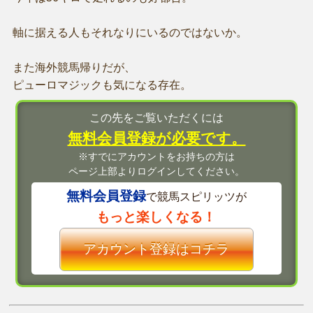
軸に据える人もそれなりにいるのではないか。
また海外競馬帰りだが、
ピューロマジックも気になる存在。
この先をご覧いただくには
無料会員登録が必要です。
※すでにアカウントをお持ちの方は
ページ上部よりログインしてください。
無料会員登録
で競馬スピリッツが
もっと楽しくなる！
アカウント登録はコチラ