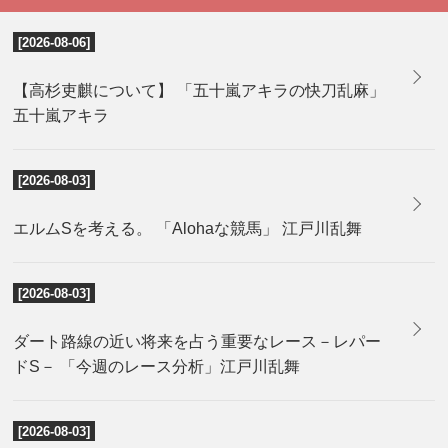
[2026-08-06]
【高杉吏麒について】 「五十嵐アキラの快刀乱麻」
五十嵐アキラ
[2026-08-03]
エルムSを考える。 「Alohaな競馬」 江戸川乱舞
[2026-08-03]
ダート路線の近い将来を占う重要なレース－レパー
ドS－ 「今週のレース分析」江戸川乱舞
[2026-08-03]