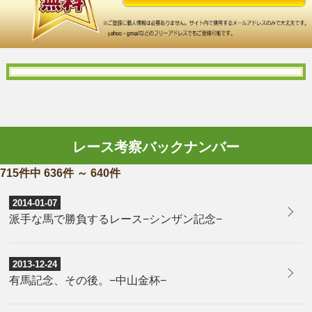
レース考察バックナンバー
715件中 636件 ～ 640件
2014-01-07
派手な馬で勝負するレース−シンザン記念−
2013-12-24
有馬記念、その後。−中山金杯−