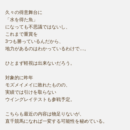
久々の得意舞台に
「水を得た魚」
になっても不思議ではないし、
これまで重賞を
3つも勝っているんだから、
地力があるのはわかっているわけで…。
ひとまず軽視は出来ないだろう。
対象的に昨年
モズメイメイに敗れたものの、
実績では引けを取らない
ウイングレイテストも参戦予定。
こちらも最近の内容は物足りないが、
直千競馬になれば一変する可能性を秘めている。