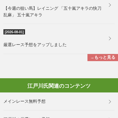
【今週の狙い馬】レイニング 「五十嵐アキラの快刀
乱麻」 五十嵐アキラ
[2026-08-01]
厳選レース予想をアップしました
→もっと見る
江戸川氏関連のコンテンツ
メインレース無料予想