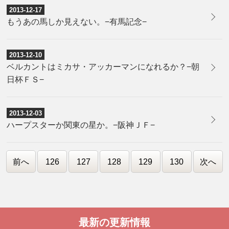
2013-12-17
もうあの馬しか見えない。−有馬記念−
2013-12-10
ベルカントはミカサ・アッカーマンになれるか？−朝
日杯ＦＳ−
2013-12-03
ハープスターか関東の星か。−阪神ＪＦ−
前へ
126
127
128
129
130
次へ
最新の更新情報