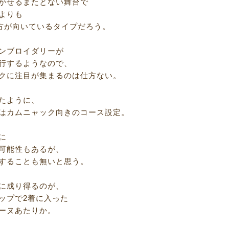
かせるまたとない舞台で
よりも
方が向いているタイプだろう。
ンブロイダリーが
行するようなので、
クに注目が集まるのは仕方ない。
たように、
はカムニャック向きのコース設定。
に
可能性もあるが、
することも無いと思う。
に成り得るのが、
ップで2着に入った
ーヌあたりか。