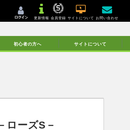
更新情報
会員登録
サイトについて
お問い合わせ
初心者の方へ
サイトについて
－ローズS－