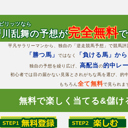
ピリッツなら
完全無料
戸川乱舞の予想が
平凡サラリーマンから、独自の「逆走競馬予想」で競馬評
「勝つ馬」
「負ける馬」から
ではなく
高配当
的中レ
独自の予想を繰り広げ、
の
初心者では目の届かない見落とされがちな馬を選び、的
全て無料
もちろん
で見られま
無料で楽しく当てる&儲け