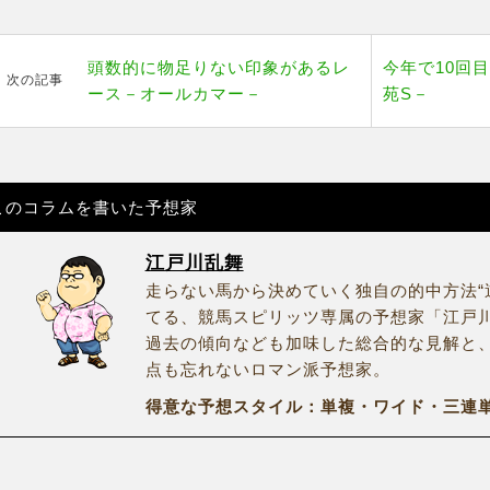
頭数的に物足りない印象があるレ
今年で10回
次の記事
ース－オールカマー－
苑S－
このコラムを書いた予想家
江戸川乱舞
走らない馬から決めていく独自の的中方法“
てる、競馬スピリッツ専属の予想家「江戸
過去の傾向なども加味した総合的な見解と
点も忘れないロマン派予想家。
得意な予想スタイル：単複・ワイド・三連単