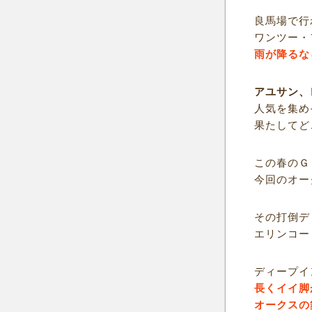
良馬場で行
ワンツー・
雨が降るな
アユサン、
人気を集め
果たしてど
この春のＧ
今回のオー
その打倒デ
エリンコー
ディープイ
長くイイ脚
オークスの