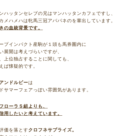
ンハッタンセレブの兄はマンハッタンカフェですし、
カメハメハは牝馬三冠アパパネのを輩出しています。
きの血統背景です。
ープインパクト産駒が１頭も馬券圏内に
い展開は考えづらいですが、
、上位独占することに関しても、
えば懐疑的です。
アンドルビー
は
ドサマーフェアっぽい雰囲気があります。
フローラＳ組よりも、
信用したいと考えています。
評価を落とす
クロフネサプライズ。