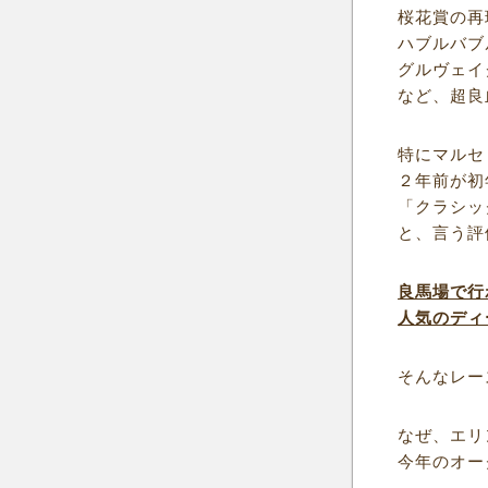
桜花賞の再
ハブルバブ
グルヴェイ
など、超良
特にマルセ
２年前が初
「クラシッ
と、言う評
良馬場で行
人気のディ
そんなレー
なぜ、エリ
今年のオー