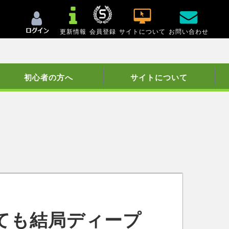
更新情報
会員登録
サイトについて
お問い合わせ
初心者の方へ
サイトについて
ても結局ディープ