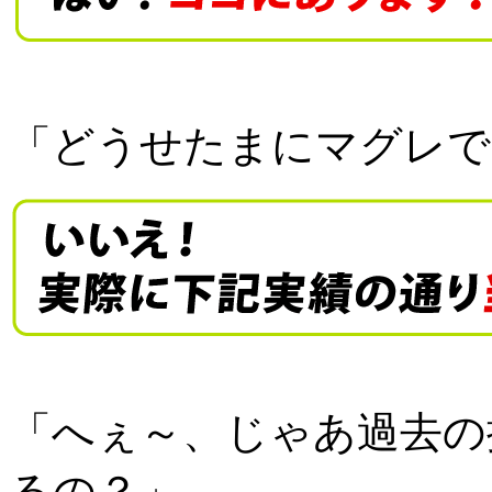
「どうせたまにマグレで
「へぇ～、じゃあ過去の
るの？」