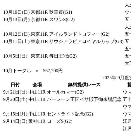
大
10月19日(日)
京都11R
秋華賞(G1)
ウ
10月13日(月)
京都11R
スワンS(G2)
五
大
10月12日(日)
東京11R
アイルランドトロフィー(G2)
五
10月11日(土)
東京11R
サウジアラビアロイヤルカップ(G3)
五
五
10月5日(日)
東京11R
毎日王冠(G2)
五
大
10月トータル »
567,700円
2025年 9月
日付
会場
無料提供レース
9月21日(日)
中山11R
オールカマー(G2)
ウ
9月20日(土)
中山11R
バーレーン王国イサ殿下御来場記念
五
ウ
9月15日(月)
中山11R
セントライト記念(G2)
ウ
9月14日(日)
阪神11R
ローズS(G2)
江
江