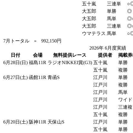
五十嵐
三連単
○
大五郎
単勝
大五郎
馬単
◎
大五郎
三連単
◎
ウマテラス
馬単
○
7月トータル »
992,150円
2026年 6月度実績
日付
会場
無料提供レース
提供者
掲載券
6月28日(日)
福島11R
ラジオNIKKEI賞(G3)
五十嵐
単勝
五十嵐
複勝
6月27日(土)
函館11R
青函S
江戸川
単勝
江戸川
複勝
江戸川
馬単
江戸川
ワイド
江戸川
三連複
五十嵐
複勝
6月20日(土)
阪神11R
天保山S
江戸川
単勝
五十嵐
単勝