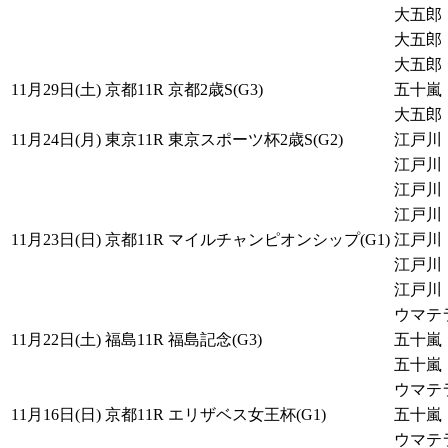
大五郎
大五郎
大五郎
11月29日(土)
京都11R
京都2歳S(G3)
五十嵐
大五郎
11月24日(月)
東京11R
東京スポーツ杯2歳S(G2)
江戸川
江戸川
江戸川
江戸川
11月23日(日)
京都11R
マイルチャンピオンシップ(G1)
江戸川
江戸川
江戸川
ウマテ
11月22日(土)
福島11R
福島記念(G3)
五十嵐
五十嵐
ウマテ
11月16日(日)
京都11R
エリザベス女王杯(G1)
五十嵐
ウマテ