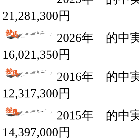
21,281,300
円
2026年 的中
16,021,350
円
2016年 的中
12,317,300
円
2015年 的中
14,397,000
円