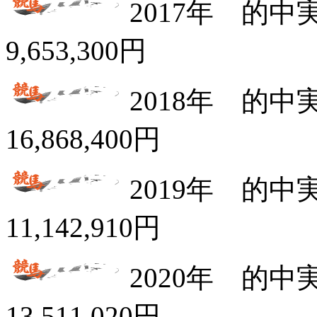
2017年 的中
9,653,300
円
2018年 的中
16,868,400
円
2019年 的中
11,142,910
円
2020年 的中
13,511,020
円