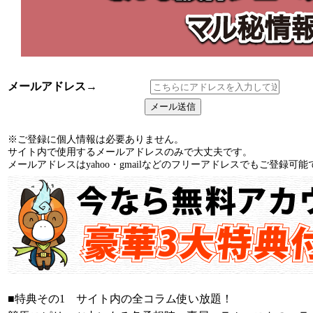
メールアドレス→
※ご登録に個人情報は必要ありません。
サイト内で使用するメールアドレスのみで大丈夫です。
メールアドレスはyahoo・gmailなどのフリーアドレスでもご登録可能
■特典その1 サイト内の全コラム使い放題！