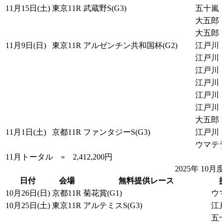
11月15日(土)
東京11R
武蔵野S(G3)
五十嵐
大五郎
大五郎
11月9日(日)
東京11R
アルゼンチン共和国杯(G2)
江戸川
江戸川
江戸川
江戸川
江戸川
江戸川
大五郎
11月1日(土)
京都11R
ファンタジーS(G3)
江戸川
ウマテ
11月トータル »
2,412,200円
2025年 10
日付
会場
無料提供レース
10月26日(日)
京都11R
菊花賞(G1)
ウ
10月25日(土)
東京11R
アルテミスS(G3)
江
五