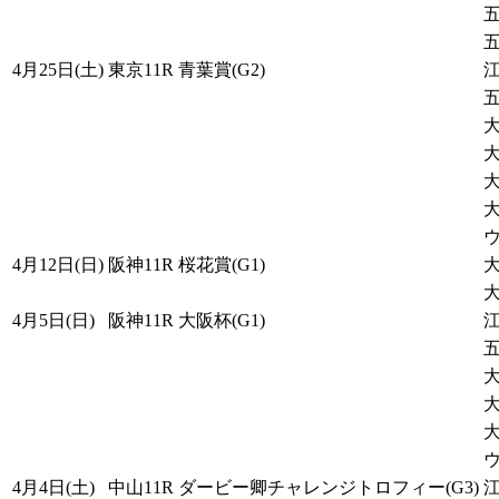
4月25日(土)
東京11R
青葉賞(G2)
4月12日(日)
阪神11R
桜花賞(G1)
4月5日(日)
阪神11R
大阪杯(G1)
4月4日(土)
中山11R
ダービー卿チャレンジトロフィー(G3)