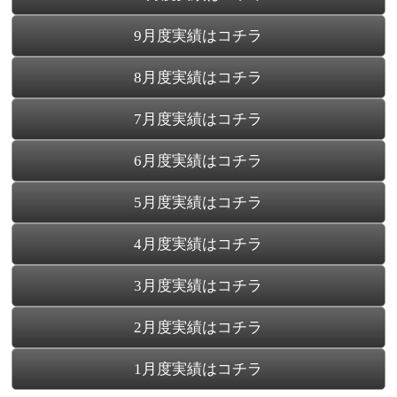
9月度実績はコチラ
8月度実績はコチラ
7月度実績はコチラ
6月度実績はコチラ
5月度実績はコチラ
4月度実績はコチラ
3月度実績はコチラ
2月度実績はコチラ
1月度実績はコチラ