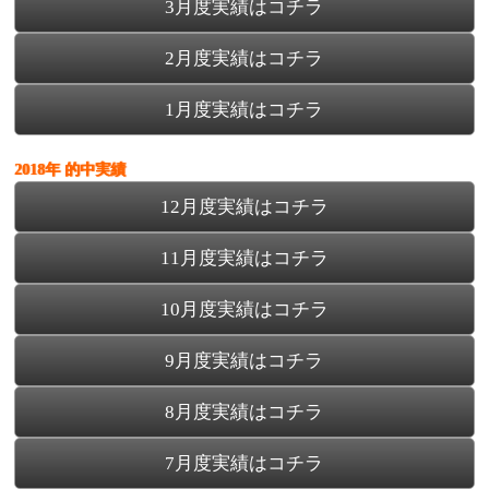
3月度実績はコチラ
2月度実績はコチラ
1月度実績はコチラ
2018年 的中実績
12月度実績はコチラ
11月度実績はコチラ
10月度実績はコチラ
9月度実績はコチラ
8月度実績はコチラ
7月度実績はコチラ