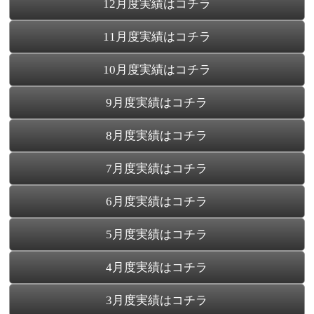
12月度実績はコチラ
11月度実績はコチラ
10月度実績はコチラ
9月度実績はコチラ
8月度実績はコチラ
7月度実績はコチラ
6月度実績はコチラ
5月度実績はコチラ
4月度実績はコチラ
3月度実績はコチラ