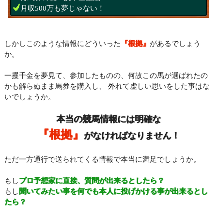
月収500万も夢じゃない！
しかしこのような情報にどういった
『根拠』
があるでしょう
か。
一攫千金を夢見て、参加したものの、何故この馬が選ばれたの
かも解らぬまま馬券を購入し、 外れて虚しい思いをした事はな
いでしょうか。
本当の競馬情報には明確な
『根拠』
がなければなりません！
ただ一方通行で送られてくる情報で本当に満足でしょうか。
もし
プロ予想家に直接、質問が出来るとしたら？
もし
聞いてみたい事を何でも本人に投げかける事が出来るとし
たら？