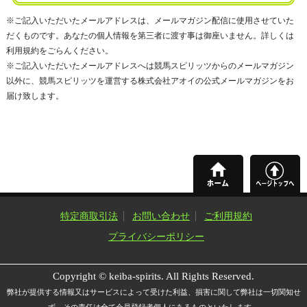
※ご記入いただいたメールアドレスは、メールマガジン配信に使用させていた
だくものです。あなたの個人情報を第三者に渡す事は御座いません。詳しくは
利用規約をごらんください。
※ご記入いただいたメールアドレスへは競馬スピリッツからのメールマガジン
以外に、競馬スピリッツを運営する株式会社アオイの公式メールマガジンをお
届け致します。
特定商取引法
お問い合わせ
ご利用規約
プライバシーポリシー
Copyright © keiba-spirits. All Rights Reserved.
弊社が提供する情報又はサービスによって受けた利益、損害に関して弊社は一切関知せ
ず、その責任は全て会員登録者個人にあるものといたします。