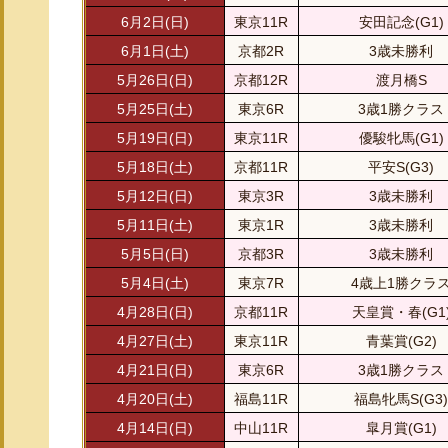
6月2日(日)
東京11R
安田記念(G1)
6月1日(土)
京都2R
3歳未勝利
5月26日(日)
京都12R
渡月橋S
5月25日(土)
東京6R
3歳1勝クラス
5月19日(日)
東京11R
優駿牝馬(G1)
5月18日(土)
京都11R
平安S(G3)
5月12日(日)
東京3R
3歳未勝利
5月11日(土)
東京1R
3歳未勝利
5月5日(日)
京都3R
3歳未勝利
5月4日(土)
東京7R
4歳上1勝クラ
4月28日(日)
京都11R
天皇賞・春(G1
4月27日(土)
東京11R
青葉賞(G2)
4月21日(日)
東京6R
3歳1勝クラス
4月20日(土)
福島11R
福島牝馬S(G3)
4月14日(日)
中山11R
皐月賞(G1)