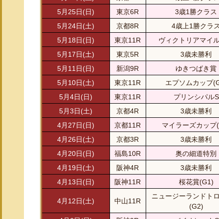
5月25日(日)
東京6R
3歳1勝クラス
5月24日(土)
京都8R
4歳上1勝クラ
5月18日(日)
東京11R
ヴィクトリアマイル(
5月17日(土)
東京5R
3歳未勝利
5月11日(日)
新潟9R
ゆきつばき賞
5月10日(土)
東京11R
エプソムカップ(G
5月4日(日)
東京11R
プリンシパルS
5月3日(土)
京都4R
3歳未勝利
4月27日(日)
京都11R
マイラーズカップ(G
4月26日(土)
京都3R
3歳未勝利
4月20日(日)
福島10R
奥の細道特別
4月19日(土)
阪神4R
3歳未勝利
4月13日(日)
阪神11R
桜花賞(G1)
ニュージーランドト
4月12日(土)
中山11R
(G2)