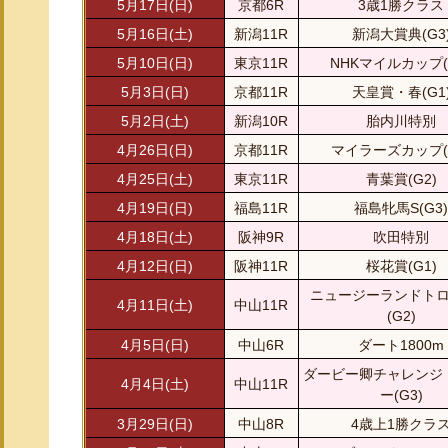
5月17日(日)
京都6R
3歳1勝クラス
5月16日(土)
新潟11R
新潟大賞典(G3
5月10日(日)
東京11R
NHKマイルカップ(
5月3日(日)
京都11R
天皇賞・春(G1
5月2日(土)
新潟10R
胎内川特別
4月26日(日)
京都11R
マイラーズカップ(G
4月25日(土)
東京11R
青葉賞(G2)
4月19日(日)
福島11R
福島牝馬S(G3)
4月18日(土)
阪神9R
吹田特別
4月12日(日)
阪神11R
桜花賞(G1)
ニュージーランドト
4月11日(土)
中山11R
(G2)
4月5日(日)
中山6R
ダート1800m
ダービー卿チャレンジ
4月4日(土)
中山11R
ー(G3)
3月29日(日)
中山8R
4歳上1勝クラ