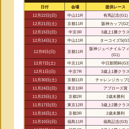
日付
会場
提供レース
12月22日(日)
中山11R
有馬記念(G1)
12月21日(土)
京都11R
阪神カップ(G2
12月15日(日)
中京3R
3歳上1勝クラ
12月14日(土)
中山11R
ターコイズS(G3
阪神ジュベナイルフ
12月8日(日)
京都11R
(G1)
12月7日(土)
中京11R
中日新聞杯(G3
12月1日(日)
中京7R
3歳上1勝クラ
11月30日(土)
京都11R
チャレンジカップ(G
11月24日(日)
東京10R
アプローズ賞
11月23日(土)
京都2R
2歳未勝利
11月17日(日)
東京12R
3歳上2勝クラ
11月16日(土)
京都3R
2歳未勝利
11月10日(日)
福島11R
福島記念(G3)