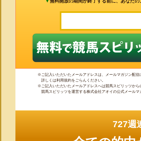
▼
無料開放の期間が終了する前に、あなたの
※ご記入いただいたメールアドレスは、メールマガジン配信
詳しくは利用規約をごらんください。
※ご記入いただいたメールアドレスへは競馬スピリッツから
競馬スピリッツを運営する株式会社アオイの公式メールマ
727