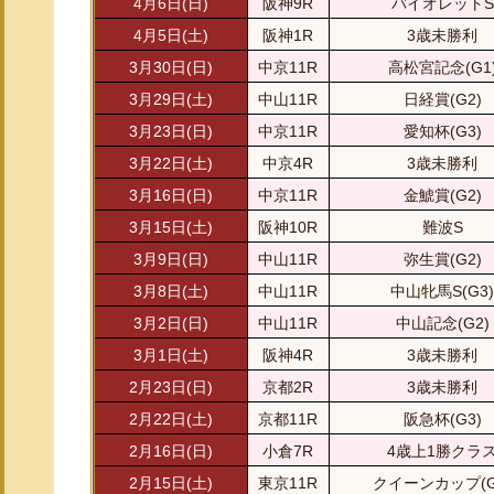
4月6日(日)
阪神9R
バイオレットS
4月5日(土)
阪神1R
3歳未勝利
3月30日(日)
中京11R
高松宮記念(G1
3月29日(土)
中山11R
日経賞(G2)
3月23日(日)
中京11R
愛知杯(G3)
3月22日(土)
中京4R
3歳未勝利
3月16日(日)
中京11R
金鯱賞(G2)
3月15日(土)
阪神10R
難波S
3月9日(日)
中山11R
弥生賞(G2)
3月8日(土)
中山11R
中山牝馬S(G3)
3月2日(日)
中山11R
中山記念(G2)
3月1日(土)
阪神4R
3歳未勝利
2月23日(日)
京都2R
3歳未勝利
2月22日(土)
京都11R
阪急杯(G3)
2月16日(日)
小倉7R
4歳上1勝クラ
2月15日(土)
東京11R
クイーンカップ(G