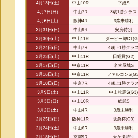
4月13日(土)
中山10R
下総S
4月7日(日)
中山7R
3歳1勝クラス
4月6日(土)
阪神4R
3歳未勝利
3月31日(日)
中山9R
安房特別
3月30日(土)
中山11R
ダービー卿CT(G
3月24日(日)
中山7R
4歳上1勝クラ
3月23日(土)
中山11R
日経賞(G2)
3月17日(日)
中京11R
名古屋城S
3月16日(土)
中京11R
ファルコンS(G3
3月10日(日)
中京7R
4歳上1勝クラ
3月9日(土)
中山11R
中山牝馬S(G3)
3月3日(日)
中山10R
総武S
3月2日(土)
中山4R
3歳未勝利
2月25日(日)
阪神11R
阪急杯(G3)
2月24日(土)
中山6R
3歳未勝利
2月18日(日)
京都9R
天ケ瀬特別