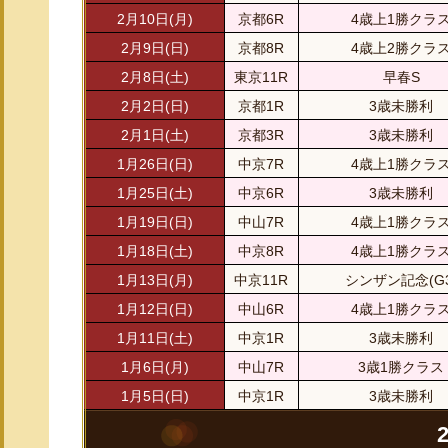
2月10日(月)
京都6R
4歳上1勝クラ
2月9日(日)
京都8R
4歳上2勝クラ
2月8日(土)
東京11R
早春S
2月2日(日)
京都1R
3歳未勝利
2月1日(土)
京都3R
3歳未勝利
1月26日(日)
中京7R
4歳上1勝クラ
1月25日(土)
中京6R
3歳未勝利
1月19日(日)
中山7R
4歳上1勝クラ
1月18日(土)
中京8R
4歳上1勝クラ
1月13日(月)
中京11R
シンザン記念(G3
1月12日(日)
中山6R
4歳上1勝クラ
1月11日(土)
中京1R
3歳未勝利
1月6日(月)
中山7R
3歳1勝クラス
1月5日(日)
中京1R
3歳未勝利