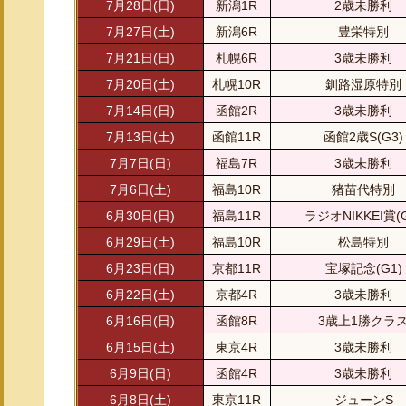
7月28日(日)
新潟1R
2歳未勝利
7月27日(土)
新潟6R
豊栄特別
7月21日(日)
札幌6R
3歳未勝利
7月20日(土)
札幌10R
釧路湿原特別
7月14日(日)
函館2R
3歳未勝利
7月13日(土)
函館11R
函館2歳S(G3)
7月7日(日)
福島7R
3歳未勝利
7月6日(土)
福島10R
猪苗代特別
6月30日(日)
福島11R
ラジオNIKKEI賞(G
6月29日(土)
福島10R
松島特別
6月23日(日)
京都11R
宝塚記念(G1)
6月22日(土)
京都4R
3歳未勝利
6月16日(日)
函館8R
3歳上1勝クラ
6月15日(土)
東京4R
3歳未勝利
6月9日(日)
函館4R
3歳未勝利
6月8日(土)
東京11R
ジューンS