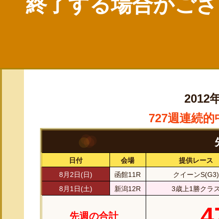
終了する場合がござ
201
727週連続的
日付
会場
提供レース
8月2日(日)
函館11R
クイーンS(G3)
8月1日(土)
新潟12R
3歳上1勝クラ
4
先週の合計