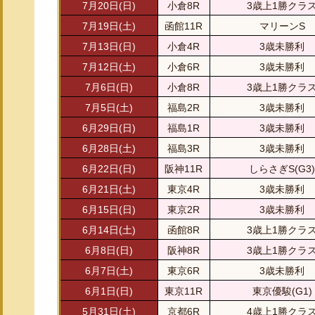
7月20日(日)
小倉8R
3歳上1勝クラ
7月19日(土)
函館11R
マリーンS
7月13日(日)
小倉4R
3歳未勝利
7月12日(土)
小倉6R
3歳未勝利
7月6日(日)
小倉8R
3歳上1勝クラ
7月5日(土)
福島2R
3歳未勝利
6月29日(日)
福島1R
3歳未勝利
6月28日(土)
福島3R
3歳未勝利
6月22日(日)
阪神11R
しらさぎS(G3)
6月21日(土)
東京4R
3歳未勝利
6月15日(日)
東京2R
3歳未勝利
6月14日(土)
函館8R
3歳上1勝クラ
6月8日(日)
阪神8R
3歳上1勝クラ
6月7日(土)
東京6R
3歳未勝利
6月1日(日)
東京11R
東京優駿(G1)
5月31日(土)
京都6R
4歳上1勝クラ