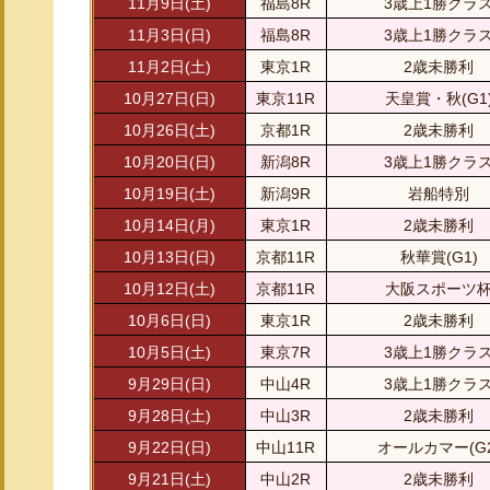
11月9日(土)
福島8R
3歳上1勝クラ
11月3日(日)
福島8R
3歳上1勝クラ
11月2日(土)
東京1R
2歳未勝利
10月27日(日)
東京11R
天皇賞・秋(G1
10月26日(土)
京都1R
2歳未勝利
10月20日(日)
新潟8R
3歳上1勝クラ
10月19日(土)
新潟9R
岩船特別
10月14日(月)
東京1R
2歳未勝利
10月13日(日)
京都11R
秋華賞(G1)
10月12日(土)
京都11R
大阪スポーツ
10月6日(日)
東京1R
2歳未勝利
10月5日(土)
東京7R
3歳上1勝クラ
9月29日(日)
中山4R
3歳上1勝クラ
9月28日(土)
中山3R
2歳未勝利
9月22日(日)
中山11R
オールカマー(G2
9月21日(土)
中山2R
2歳未勝利