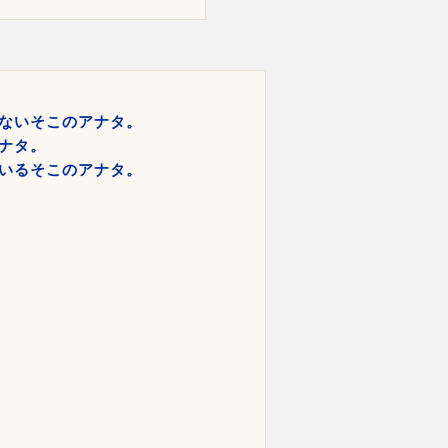
ないそこのアナタ。
ナタ。
いるそこのアナタ。