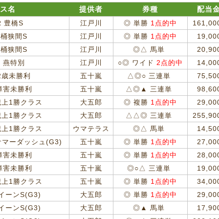
な悪質業者に騙されないようくれぐれもご注意ください。
ス名
提供者
券種
配当
、最寄りの警察署にご相談いただくことも含めて対応をご検討くだ
R 豊橋S
江戸川
◎ 単勝
1点的中
161,0
 桶狭間S
江戸川
◎ 単勝
1点的中
19,0
 桶狭間S
江戸川
◎△ 馬単
20,9
R 燕特別
江戸川
○◎ ワイド
2点的中
14,0
 2歳未勝利
五十嵐
△◎○ 三連単
75,5
 障害未勝利
五十嵐
△◎▲ 三連単
98,6
3歳上1勝クラス
大五郎
◎ 複勝
1点的中
29,0
3歳上1勝クラス
大五郎
△△◎ 三連単
255,9
3歳上1勝クラス
ウマテラス
◎△ 馬単
14,5
サマーダッシュ(G3)
五十嵐
◎ 単勝
1点的中
27,0
 障害未勝利
五十嵐
◎ 単勝
1点的中
28,0
 障害未勝利
五十嵐
◎○△ 三連単
19,0
3歳上1勝クラス
五十嵐
◎ 単勝
1点的中
34,0
イーンS(G3)
大五郎
◎ 単勝
1点的中
29,0
イーンS(G3)
大五郎
◎▲ 馬単
17,9