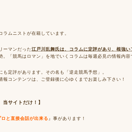
コラムニストが在籍しています。
リーマンだった
江戸川乱舞氏は、コラムに定評があり、根強い
勢。「競馬はロマン」を地でいくコラムは毎週必見の情報内容
にも定評があります。その名も「逆走競馬予想」。
情報コンテンツは、ご登録後に心ゆくまでお楽しみ下さい！
、当サイトだけ！】
プロと直接会話が出来る
』事があります！