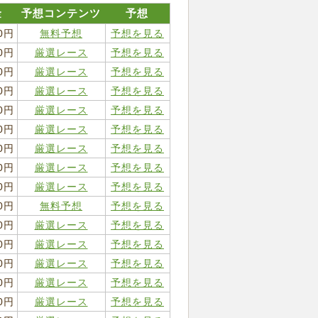
金
予想コンテンツ
予想
さい。
00円
無料予想
予想を見る
00円
厳選レース
予想を見る
00円
厳選レース
予想を見る
00円
厳選レース
予想を見る
00円
厳選レース
予想を見る
00円
厳選レース
予想を見る
00円
厳選レース
予想を見る
00円
厳選レース
予想を見る
00円
厳選レース
予想を見る
00円
無料予想
予想を見る
00円
厳選レース
予想を見る
00円
厳選レース
予想を見る
00円
厳選レース
予想を見る
00円
厳選レース
予想を見る
00円
厳選レース
予想を見る