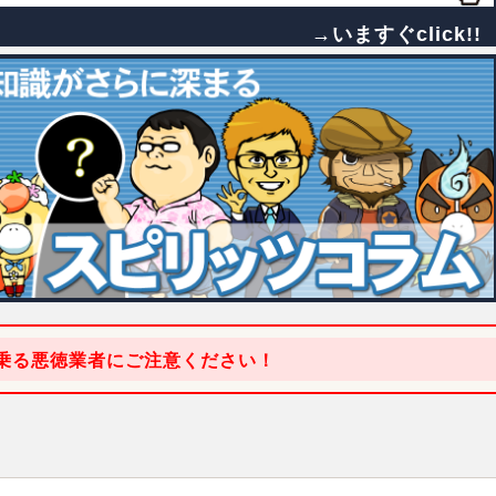
→いますぐclick!!
乗る悪徳業者にご注意ください！
お客様に電話をかけ「裏情報がある」などとお客様の射幸心を煽り
者や違法な投票券購入代行業者、競馬関連ソフトのマルチ取引業者
ピリッツ及び株式会社クリアの関係団体とは一切関係がありません