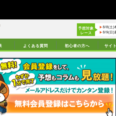
！
8/8(土
予想対象
8/9(日
レース
果
よくある質問
初心者の方へ
サイ