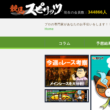
3
4
4
8
6
6
人
現在の会員数：
プロの専門家があなたのお手伝いをします！
Home
コラム
予想結