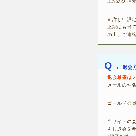
上記の送信
※詳しい設
上記にも当
の上、ご連
Q．
退会
退会希望は
メールの件
ゴールド会
当サイトの
もし退会を