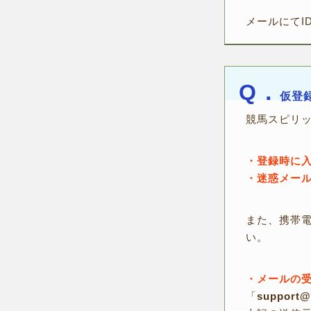
メールにてI
Q．
仮登
競馬スピリ
・登録時に
・迷惑メー
また、携帯
い。
・メールの
「
support@