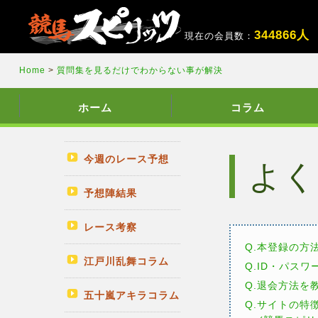
3
4
4
8
6
6
人
現在の会員数：
Home
>
質問集を見るだけでわからない事が解決
ホーム
コラム
今週のレース予想
よく
予想陣結果
レース考察
Q.本登録の方
江戸川乱舞コラム
Q.ID・パス
Q.退会方法を
五十嵐アキラコラム
Q.サイトの特