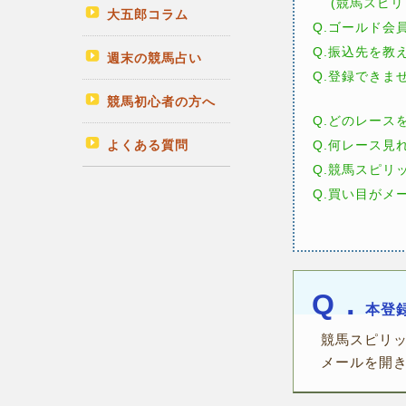
(競馬スピリ
大五郎コラム
Q.ゴールド会
Q.振込先を教
週末の競馬占い
Q.登録できま
競馬初心者の方へ
Q.どのレース
よくある質問
Q.何レース見
Q.競馬スピリ
Q.買い目がメ
Q．
本登
競馬スピリ
メールを開