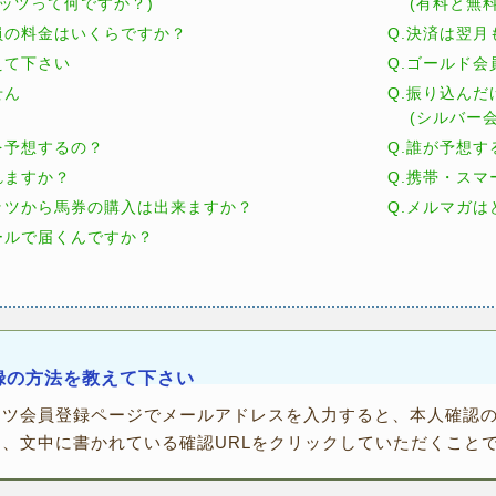
ッツって何ですか？)
(有料と無料
員の料金はいくらですか？
Q.決済は翌
えて下さい
Q.ゴールド
せん
Q.振り込ん
(シルバー会
を予想するの？
Q.誰が予想す
れますか？
Q.携帯・ス
ッツから馬券の購入は出来ますか？
Q.メルマガ
ールで届くんですか？
録の方法を教えて下さい
ッツ会員登録ページでメールアドレスを入力すると、本人確認
き、文中に書かれている確認URLをクリックしていただくこと