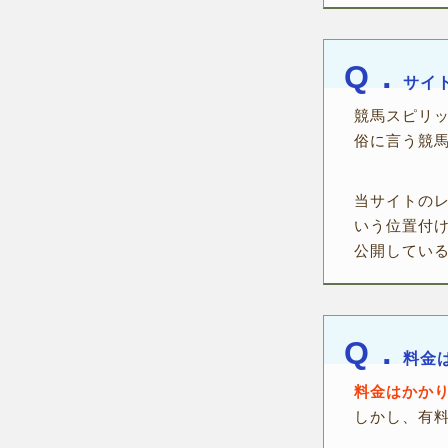
Q．
サイ
競馬スピリ
俗に言う競
当サイトの
いう位置付
公開してい
Q．
料金
料金はかか
しかし、有