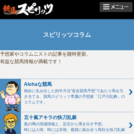
スピリッツコラム
予想家やコラムニストの記事を随時更新。
有益な競馬情報が満載です！
Alohaな競馬
独自に生み出した的中方法“逆走競馬予想”であたり馬を引
き当てる、競馬スピリッツ専属の予想家「江戸川乱舞」の
コラムです。
五十嵐アキラの快刀乱麻
風の噂の現場情報と、定石から導き出す予想。
時には人情、時には非情。複雑に絡み合う馬柱を快刀乱麻