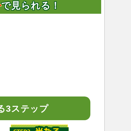
料
で見られる！
る3ステップ