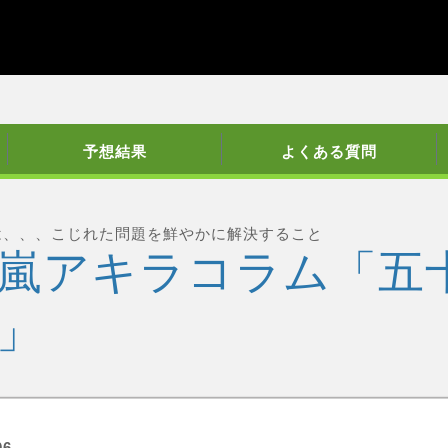
予想結果
よくある質問
は、、、こじれた問題を鮮やかに解決すること
嵐アキラコラム「五
」
06