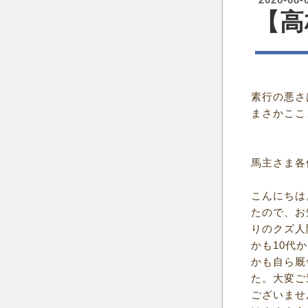
​【
​ 素行の
まさかここ
馬主さま各
こんにちは
たので、お
りのクズ人
かも10代
かも自ら厩
た。大変ご
ございませ