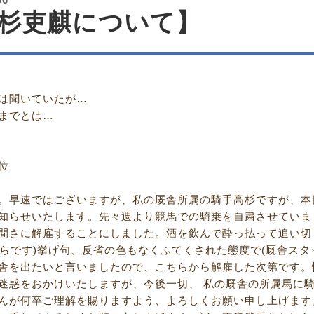
高杉吏麒について】
悪さは聞いていたが…
までとは…
位
。早速ではございますが、私の厩舎所属の騎手高杉ですが、本
知らせいたします。先々週より競馬での騎乗を自粛させていま
間さに解雇することにしました。酒を飲んで酔っ払って追い切
からです)挙げ句、反省の色もなくふてくされた態度で(厩舎ス
舎を出たいと言いましたので、こちらから解雇した次第です。
迷惑をおかけいたしますが、今後一切、 私の厩舎の所属馬に
んが何卒ご理解を賜りますよう、よろしくお願い申し上げます