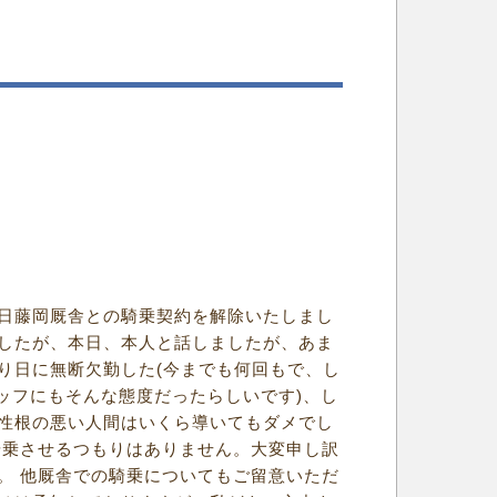
日藤岡厩舎との騎乗契約を解除いたしまし
したが、本日、本人と話しましたが、あま
り日に無断欠勤した(今までも何回もで、し
タッフにもそんな態度だったらしいです)、し
性根の悪い人間はいくら導いてもダメでし
騎乗させるつもりはありません。大変申し訳
。 他厩舎での騎乗についてもご留意いただ