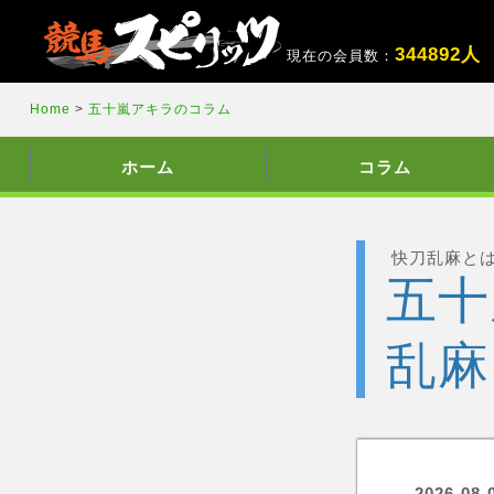
3
4
4
8
9
2
人
現在の会員数：
Home
>
五十嵐アキラのコラム
ホーム
コラム
快刀乱麻と
五十
乱麻
2026-08-