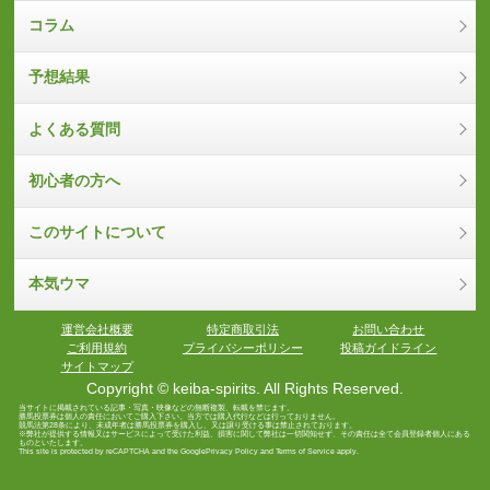
コラム
予想結果
よくある質問
初心者の方へ
このサイトについて
本気ウマ
運営会社概要
特定商取引法
お問い合わせ
ご利用規約
プライバシーポリシー
投稿ガイドライン
サイトマップ
Copyright © keiba-spirits. All Rights Reserved.
当サイトに掲載されている記事・写真・映像などの無断複製、転載を禁じます。
勝馬投票券は個人の責任においてご購入下さい。当方では購入代行などは行っておりません。
競馬法第28条により、未成年者は勝馬投票券を購入し、又は譲り受ける事は禁止されております。
※弊社が提供する情報又はサービスによって受けた利益、損害に関して弊社は一切関知せず、その責任は全て会員登録者個人にある
ものといたします。
This site is protected by reCAPTCHA and the Google
Privacy Policy
and
Terms of Service
apply.