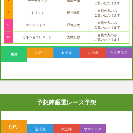
7
テセラリアン
菊沢一樹
ご覧いただけます
会員の方のみ
8
イリフィ
坂井瑠星
ご覧いただけます
会員の方のみ
9
ゲイルライダー
戸崎圭太
ご覧いただけます
会員の方のみ
10
カネショウレジェン
大野拓弥
ご覧いただけます
江戸川
五十嵐
大五郎
ウマテラス
馬柱
予想陣厳選レース予想
江戸川
五十嵐
大五郎
ウマテラス