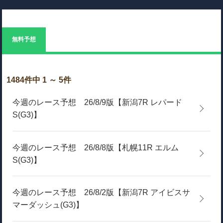
無料予想
1484件中 1 ～ 5件
今週のレース予想 26/8/9版【新潟7R レパード
S(G3)】
今週のレース予想 26/8/8版【札幌11R エルム
S(G3)】
今週のレース予想 26/8/2版【新潟7R アイビスサ
マーダッシュ(G3)】