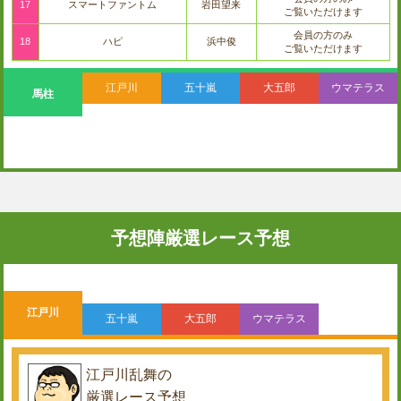
17
スマートファントム
岩田望来
ご覧いただけます
会員の方のみ
18
ハピ
浜中俊
ご覧いただけます
江戸川
五十嵐
大五郎
ウマテラス
馬柱
予想陣厳選レース予想
江戸川
五十嵐
大五郎
ウマテラス
江戸川乱舞の
厳選レース予想