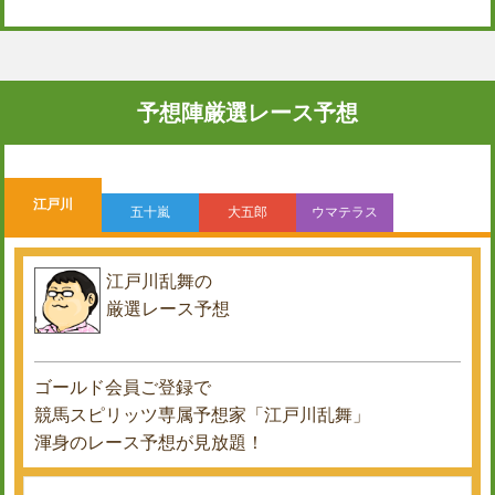
予想陣厳選レース予想
江戸川
五十嵐
大五郎
ウマテラス
江戸川乱舞の
厳選レース予想
ゴールド会員ご登録で
競馬スピリッツ専属予想家「江戸川乱舞」
渾身のレース予想が見放題！