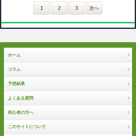
1
2
3
次へ
ホーム
コラム
予想結果
よくある質問
初心者の方へ
このサイトについて