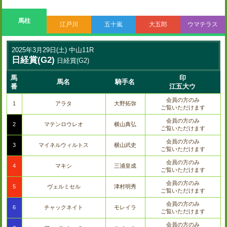
馬柱
江戸川
五十嵐
大五郎
ウマテラス
2025年3月29日(土) 中山11R
日経賞(G2)
日経賞(G2)
馬
印
馬名
騎手名
番
江五大ウ
会員の方のみ
1
アラタ
大野拓弥
ご覧いただけます
会員の方のみ
2
マテンロウレオ
横山典弘
ご覧いただけます
会員の方のみ
3
マイネルウィルトス
横山武史
ご覧いただけます
会員の方のみ
4
マキシ
三浦皇成
ご覧いただけます
会員の方のみ
5
ヴェルミセル
津村明秀
ご覧いただけます
会員の方のみ
6
チャックネイト
モレイラ
ご覧いただけます
会員の方のみ