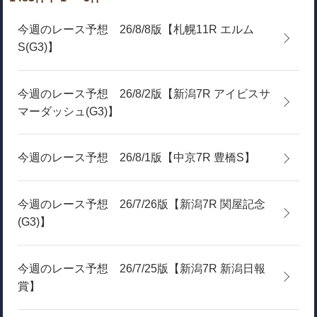
今週のレース予想 26/8/8版【札幌11R エルム
S(G3)】
今週のレース予想 26/8/2版【新潟7R アイビスサ
マーダッシュ(G3)】
今週のレース予想 26/8/1版【中京7R 豊橋S】
今週のレース予想 26/7/26版【新潟7R 関屋記念
(G3)】
今週のレース予想 26/7/25版【新潟7R 新潟日報
賞】