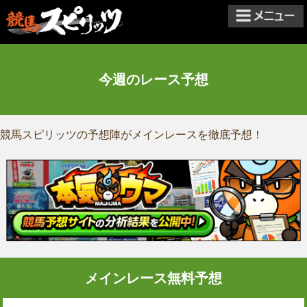
今週のレース予想
競馬スピリッツの予想陣がメインレースを徹底予想！
メインレース無料予想