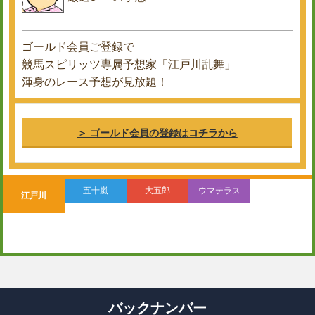
ゴールド会員ご登録で
競馬スピリッツ専属予想家「江戸川乱舞」
渾身のレース予想が見放題！
＞ ゴールド会員の登録はコチラから
五十嵐
大五郎
ウマテラス
江戸川
バックナンバー