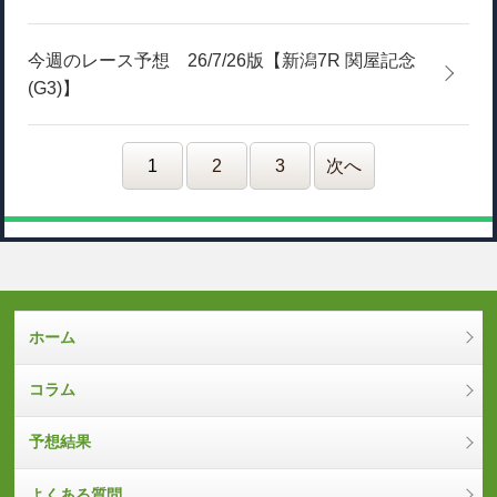
今週のレース予想 26/7/26版【新潟7R 関屋記念
(G3)】
1
2
3
次へ
ホーム
コラム
予想結果
よくある質問