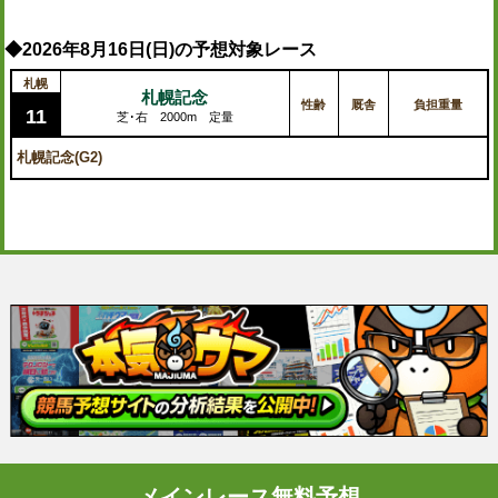
◆2026年8月16日(日)の予想対象レース
札幌
札幌記念
性齢
厩舎
負担重量
11
芝･右 2000m 定量
札幌記念(G2)
メインレース無料予想