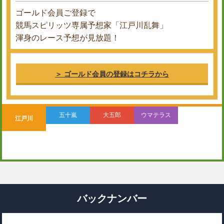
ゴールド会員ご登録で
競馬スピリッツ専属予想家「江戸川乱舞」
渾身のレース予想が見放題！
＞ ゴールド会員の登録はコチラから
五十嵐
大五郎
ウマテラス
江戸川
バックナンバー