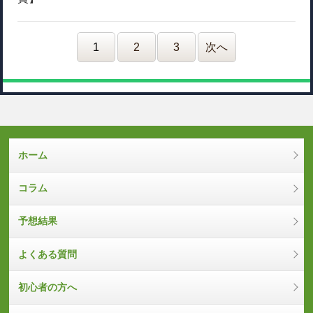
1
2
3
次へ
ホーム
コラム
予想結果
よくある質問
初心者の方へ