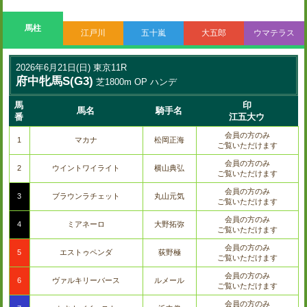
馬柱
江戸川
五十嵐
大五郎
ウマテラス
2026年6月21日(日) 東京11R
府中牝馬S(G3)
芝1800m OP ハンデ
馬
印
馬名
騎手名
番
江五大ウ
会員の方のみ
1
マカナ
松岡正海
ご覧いただけます
会員の方のみ
2
ウイントワイライト
横山典弘
ご覧いただけます
会員の方のみ
3
ブラウンラチェット
丸山元気
ご覧いただけます
会員の方のみ
4
ミアネーロ
大野拓弥
ご覧いただけます
会員の方のみ
5
エストゥペンダ
荻野極
ご覧いただけます
会員の方のみ
6
ヴァルキリーバース
ルメール
ご覧いただけます
会員の方のみ