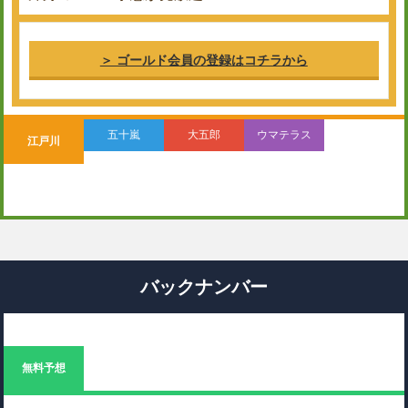
＞ ゴールド会員の登録はコチラから
五十嵐
大五郎
ウマテラス
江戸川
バックナンバー
無料予想