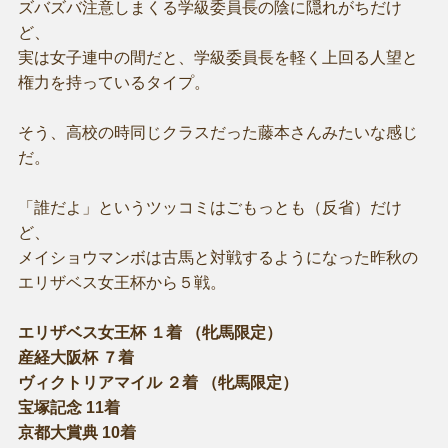
ズバズバ注意しまくる学級委員長の陰に隠れがちだけ
ど、
実は女子連中の間だと、学級委員長を軽く上回る人望と
権力を持っているタイプ。
そう、高校の時同じクラスだった藤本さんみたいな感じ
だ。
「誰だよ」というツッコミはごもっとも（反省）だけ
ど、
メイショウマンボは古馬と対戦するようになった昨秋の
エリザベス女王杯から５戦。
エリザベス女王杯 １着 （牝馬限定）
産経大阪杯 ７着
ヴィクトリアマイル ２着 （牝馬限定）
宝塚記念 11着
京都大賞典 10着