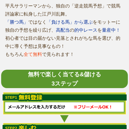
平凡サラリーマンから、独自の「逆走競馬予想」で競馬
評論家に転身した江戸川乱舞。
「勝つ馬」
ではなく
「負ける馬」から選ぶ
をモットーに
独自の予想を繰り広げ、
高配当
の
的中レース
を
量産中！
初心者では目の届かない見落とされがちな馬を選び、的
中に導く予想は見事なもの！
もちろん
全て無料
で見られます！
無料で楽しく当てる&儲ける
3ステップ