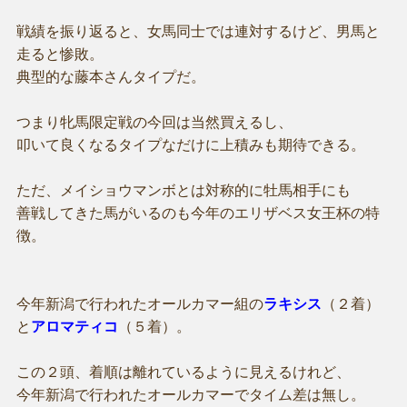
戦績を振り返ると、女馬同士では連対するけど、男馬と
走ると惨敗。
典型的な藤本さんタイプだ。
つまり牝馬限定戦の今回は当然買えるし、
叩いて良くなるタイプなだけに上積みも期待できる。
ただ、メイショウマンボとは対称的に牡馬相手にも
善戦してきた馬がいるのも今年のエリザベス女王杯の特
徴。
今年新潟で行われたオールカマー組の
ラキシス
（２着）
と
アロマティコ
（５着）。
この２頭、着順は離れているように見えるけれど、
今年新潟で行われたオールカマーでタイム差は無し。