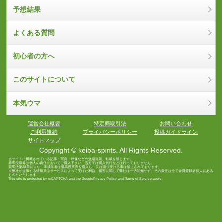
予想結果
よくある質問
初心者の方へ
このサイトについて
本気ウマ
運営会社概要
特定商取引法
お問い合わせ
ご利用規約
プライバシーポリシー
投稿ガイドライン
サイトマップ
Copyright © keiba-spirits. All Rights Reserved.
当サイトに掲載されている記事・写真・映像などの無断複製、転載を禁じます。
勝馬投票券は個人の責任においてご購入下さい。当方では購入代行などは行っておりません。
競馬法第28条により、未成年者は勝馬投票券を購入し、又は譲り受ける事は禁止されております。
※弊社が提供する情報又はサービスによって受けた利益、損害に関して弊社は一切関知せず、その責任は全て会員登録者個人にある
ものといたします。
This site is protected by reCAPTCHA and the Google
Privacy Policy
and
Terms of Service
apply.