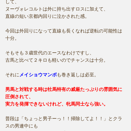
して、
ヌーヴォレコルトは外に持ち出すロスに加えて、
直線の短い京都内回りに泣かされた感。
今回は外回りになって直線も長くなれば逆転の可能性は
十分。
そもそも３歳世代のエースなわけですし、
古馬と比べて２キロも軽いのでチャンスは十分。
それに
メイショウマンボ
も巻き返しは必至。
男馬と対戦する時は牡馬特有の威厳たっぷりの雰囲気に
圧倒されて、
実力を発揮できないけれど、牝馬同士なら強い。
普段は「ちょっと男子ーっ！！掃除してよ！！」とクラ
スの男連中にも