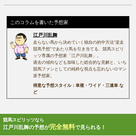
このコラムを書いた予想家
江戸川乱舞
走らない馬から決めていく独自の的中方法“逆走
競馬予想”であたり馬を引き当てる、競馬スピリ
ッツ専属の予想家「江戸川乱舞」。
過去の傾向なども加味した総合的な見解と、いち
競馬ファンとしての純粋な視点も忘れないロマン
派予想家。
得意な予想スタイル：単複・ワイド・三連単 な
ど
競馬スピリッツなら
完全無料
江戸川乱舞の予想が
で見られる！