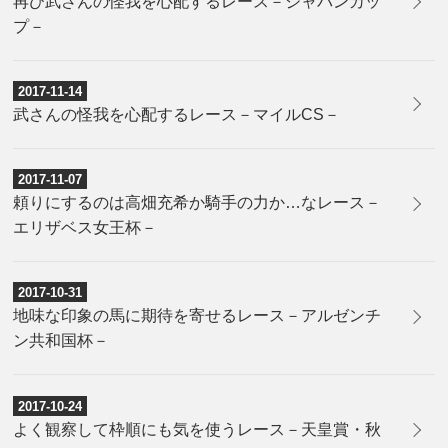
再び武さんの怪我を心配するレース－ジャパンカッ
プ－
2017-11-14
武さんの怪我を心配するレース－マイルCS－
2017-11-07
頼りにするのは高畑充希か騎手の力か…なレース－
エリザベス女王杯－
2017-10-31
地味な印象の馬に期待を寄せるレース－アルゼンチ
ン共和国杯－
2017-10-24
よく観察して枠順にも気を使うレース－天皇賞・秋