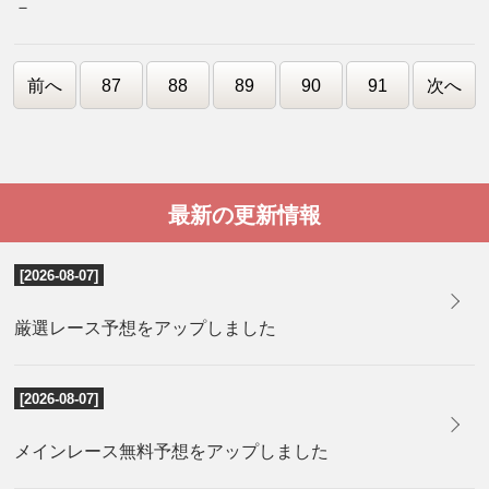
－
前へ
87
88
89
90
91
次へ
最新の更新情報
[2026-08-07]
厳選レース予想をアップしました
[2026-08-07]
メインレース無料予想をアップしました