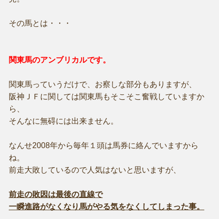
その馬とは・・・
関東馬のアンブリカルです。
関東馬っていうだけで、お察しな部分もありますが、
阪神ＪＦに関しては関東馬もそこそこ奮戦していますか
ら、
そんなに無碍には出来ません。
なんせ2008年から毎年１頭は馬券に絡んでいますから
ね。
前走大敗しているので人気はないと思いますが、
前走の敗因は最後の直線で
一瞬進路がなくなり馬がやる気をなくしてしまった事。