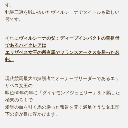
ず。
牝馬三冠を戦い抜いたヴィルシーナでタイトルも欲しい
筈です。
それに
ヴィルシーナの父：ディープインパクトの曽祖母
であるハイクレアは
エリザベス女王の所有馬でフランスオークスを勝った名
牝。
現代競馬最大の擁護者でオーナーブリーダーであるエリ
ザベス女王の
即位60年の年に「ダイヤモンドジュビリー」を下賜した
極東のＧ１で
愛馬の血を引く馬の勝った報告を聞く満足そうな女王陛
下の姿が目に浮かびます。