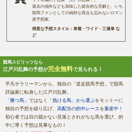
過去の傾向なども加味した総合的な見解と、いち
競馬ファンとしての純粋な視点も忘れないロマン
派予想家。
得意な予想スタイル：単複・ワイド・三連単 な
ど
競馬スピリッツなら
完全無料
江戸川乱舞の予想が
で見られる！
平凡サラリーマンから、独自の「逆走競馬予想」で競馬
評論家に転身した江戸川乱舞。
「勝つ馬」
ではなく
「負ける馬」から選ぶ
をモットーに
独自の予想を繰り広げ、
高配当
の
的中レース
を
量産中！
初心者では目の届かない見落とされがちな馬を選び、的
中に導く予想は見事なもの！