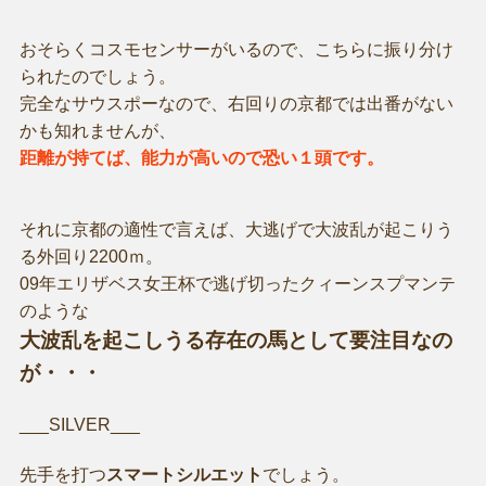
おそらくコスモセンサーがいるので、こちらに振り分け
られたのでしょう。
完全なサウスポーなので、右回りの京都では出番がない
かも知れませんが、
距離が持てば、能力が高いので恐い１頭です。
それに京都の適性で言えば、大逃げで大波乱が起こりう
る外回り2200ｍ。
09年エリザベス女王杯で逃げ切ったクィーンスプマンテ
のような
大波乱を起こしうる存在の馬として要注目なの
が・・・
___SILVER___
先手を打つ
スマートシルエット
でしょう。