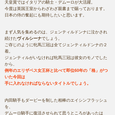
天皇賞ではイタリアの騎士・デムーロが大活躍。
今度は英国王室からわざわざ親書まで賜っております。
日本の侍の奮起にも期待したいと思います。
まず人気を集めるのは、ジェンティルドンナに泣かされ
続けた
ヴィルシーナ
でしょう。
ご存じのように牝馬三冠は全てジェンティルドンナの２
着。
ジェンティルがいなければ牝馬三冠は彼女のモノでした
から、
例年のエリザベス女王杯と比べて即位60年の「格」がつ
いた今回は
手に入れなければならないタイトルでしょう。
内田騎手もダービーを制した相棒のエイシンフラッシュ
を、
デムーロ騎手に復活させられて思うところがあったは