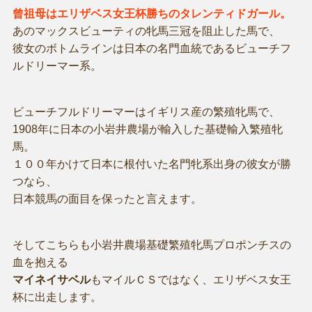
曾祖母はエリザベス女王杯勝ちのタレンティドガール。
あのマックスビューティの牝馬三冠を阻止した馬で、
彼女のボトムラインは日本の名門血統であるビューチフ
ルドリーマー系。
ビューチフルドリーマーはイギリス産の繁殖牝馬で、
1908年に日本の小岩井農場が輸入した基礎輸入繁殖牝
馬。
１００年かけて日本に根付いた名門牝系出身の彼女が勝
つなら、
日本競馬の面目を保ったと言えます。
そしてこちらも小岩井農場基礎繁殖牝馬プロポンチスの
血を抱える
マイネイサベル
もマイルＣＳではなく、エリザベス女王
杯に出走します。