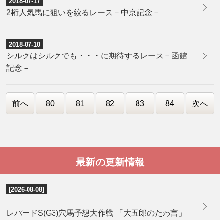
2018-07-17
2桁人気馬に狙いを絞るレース－中京記念－
2018-07-10
シルクはシルクでも・・・に期待するレース－函館
記念－
前へ
80
81
82
83
84
次へ
最新の更新情報
[2026-08-08]
レパードS(G3)穴馬予想大作戦 「大五郎のたわ言」