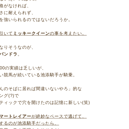
格がなければ、
さに耐えられず、
を強いられるのではないだろうか。
引いて
ミッキークイーン
の事を考えたい。
なりそうなのが、
パンドラ
。
600の実績は乏しいが、
い競馬が続いている池添騎手が騎乗。
んのそばに居れば間違いないやろ」的な
グ(?)で
ティックで穴を開けたのは記憶に新しい(笑)
マートレイアー
が絶妙なペースで逃げて、
するのが池添騎手だったら、