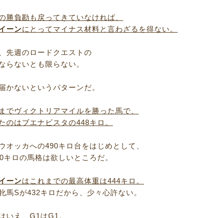
の勝負勘も戻ってきていなければ、
イーン
にとってマイナス材料と言わざるを得ない。
、先週のロードクエストの
ならないとも限らない。
届かないというパターンだ。
までヴィクトリアマイルを勝った馬で、
たのはブエナビスタの448キロ。
ウオッカへの490キロ台をはじめとして、
50キロの馬格は欲しいところだ。
イーン
はこれまでの最高体重は444キロ。
牝馬Sが432キロだから、少々心許ない。
はいえ、G1はG1。