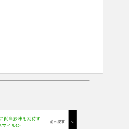
組に配当妙味を期待す
＞
前の記事
KマイルC-