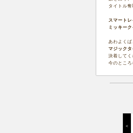
タイトル奪
スマートレ
ミッキーク
あわよくば
マジックタ
決着してく
今のところ
＜