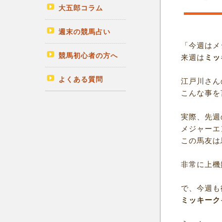
大五郎コラム
週末の競馬占い
「今週はメ
競馬初心者の方へ
来週は
ミッ
よくある質問
江戸川さん
こんな事を
実際、先週
メジャーエ
この馬友は
非常に上機
で、今週も
ミッキーク