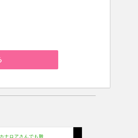
る
カナロアさんでも難