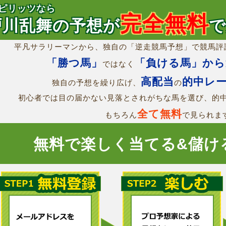
ピリッツなら
完全無料
戸川乱舞の予想が
平凡サラリーマンから、独自の「逆走競馬予想」で競馬評
「勝つ馬」
「負ける馬」から
ではなく
高配当
的中レ
独自の予想を繰り広げ、
の
初心者では目の届かない見落とされがちな馬を選び、的
全て無料
もちろん
で見られま
無料で楽しく当てる&儲け