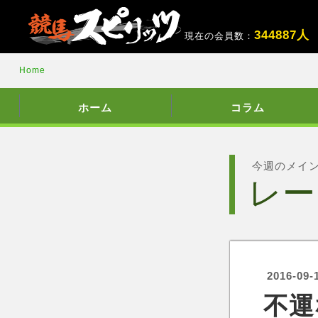
3
4
4
8
8
7
人
現在の会員数：
Home
ホーム
コラム
今週のメイ
レー
2016-09-
​不