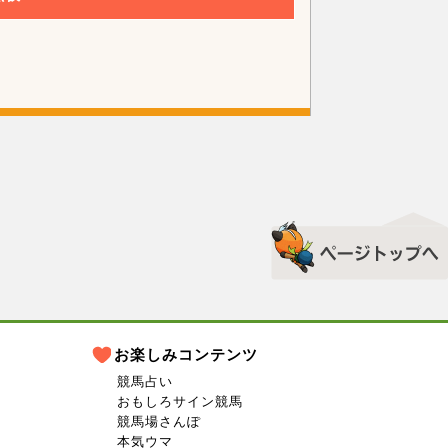
▲このページのトップへ
お楽しみコンテンツ
競馬占い
おもしろサイン競馬
競馬場さんぽ
本気ウマ