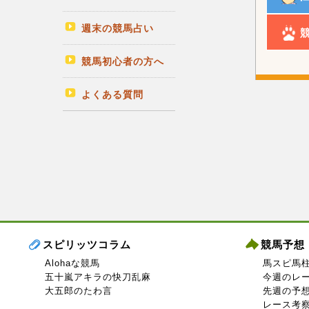
週末の競馬占い
競馬初心者の方へ
よくある質問
スピリッツコラム
競馬予想
Alohaな競馬
馬スピ馬
五十嵐アキラの快刀乱麻
今週のレ
大五郎のたわ言
先週の予
レース考