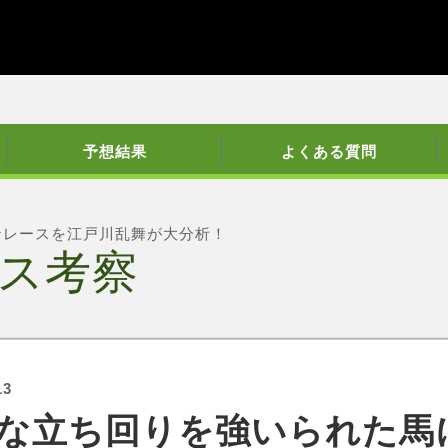
予想結果
よくある質問
ンレースを江戸川乱舞が大分析！
ス考察
13
運な立ち回りを強いられた