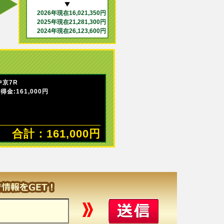
2026年現在16,021,350円
2025年現在21,281,300円
2024年現在26,123,600円
中京7R
金:161,000円
合計：161,000円