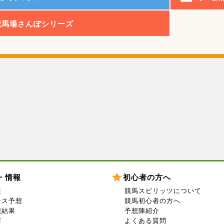
競馬場さんぽシリーズ
・情報
初心者の方へ
柱
競馬スピリッツについて
ース予想
競馬初心者の方へ
想結果
予想陣紹介
察
よくある質問