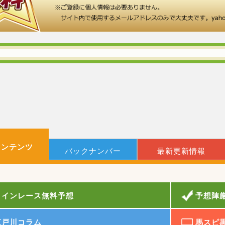
コンテンツ
バックナンバー
最新更新情報
メインレース無料予想
予想陣
江戸川コラム
馬スピ