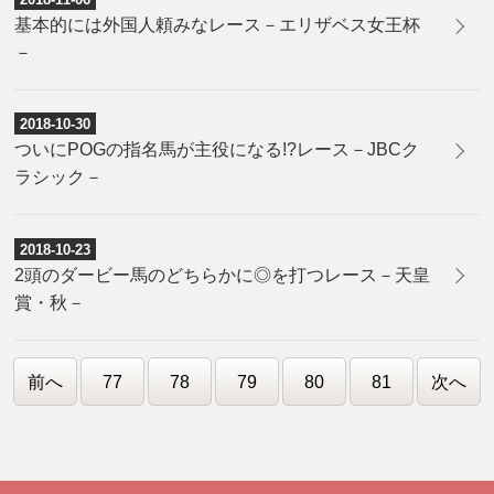
基本的には外国人頼みなレース－エリザベス女王杯
－
2018-10-30
ついにPOGの指名馬が主役になる!?レース－JBCク
ラシック－
2018-10-23
2頭のダービー馬のどちらかに◎を打つレース－天皇
賞・秋－
前へ
77
78
79
80
81
次へ