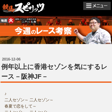
2016-12-06
例年以上に香港セゾンを気にするレ
ース－阪神JF－
♪
二人セゾン～ 二人セゾン～
春夏で恋をして～