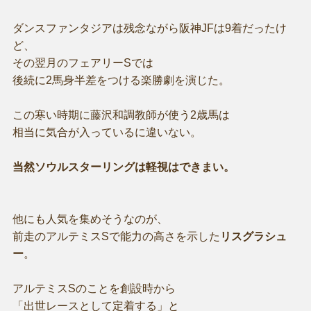
ダンスファンタジアは残念ながら阪神JFは9着だったけ
ど、
その翌月のフェアリーSでは
後続に2馬身半差をつける楽勝劇を演じた。
この寒い時期に藤沢和調教師が使う2歳馬は
相当に気合が入っているに違いない。
当然ソウルスターリングは軽視はできまい。
他にも人気を集めそうなのが、
前走のアルテミスSで能力の高さを示した
リスグラシュ
ー
。
アルテミスSのことを創設時から
「出世レースとして定着する」と