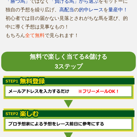
「勝つ馬」
ではなく
「負ける馬」から選ぶ
をモットーに
独自の予想を繰り広げ、
高配当
の
的中レース
を
量産中！
初心者では目の届かない見落とされがちな馬を選び、的
中に導く予想は見事なもの！
もちろん
全て無料
で見られます！
無料で楽しく当てる&儲ける
3ステップ