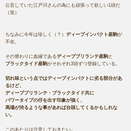
公言していた江戸川さんの為にも頑張って欲しい1頭だ
（笑）
ちなみに今年は珍しく（？）
ディープインパクト産駒
が
不在。
その替わりに血縁である
ディープブリランテ産駒
と
ブラックタイド産駒
がそれぞれ3頭ずつ登録している。
切れ味という点ではディープインパクトに劣る部分があ
るけど、
ディープブリランテ・ブラックタイド共に
パワータイプの仔を出す印象が強く、
馬場が渋るような事があれば台頭してくるかもしれな
い。
このあたりは注意しておきたい。