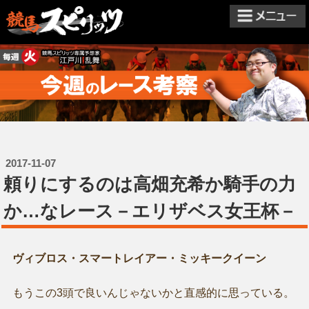
2017-11-07
頼りにするのは高畑充希か騎手の力
か…なレース－エリザベス女王杯－
ヴィブロス・スマートレイアー・ミッキークイーン
もうこの3頭で良いんじゃないかと直感的に思っている。