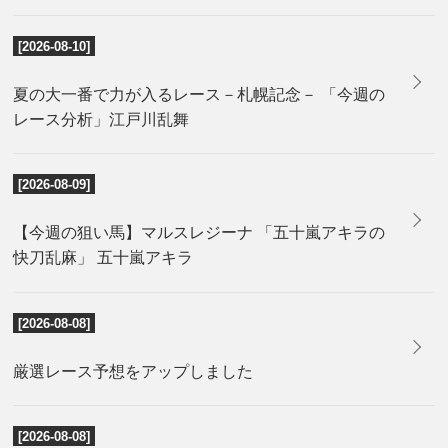
[2026-08-10]
夏の大一番で力が入るレース－札幌記念－ 「今週の
レース分析」江戸川乱舞
[2026-08-09]
【今週の狙い馬】マルスレジーナ 「五十嵐アキラの
快刀乱麻」 五十嵐アキラ
[2026-08-08]
厳選レース予想をアップしました
[2026-08-08]