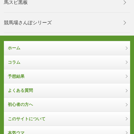
馬スピ黒板
競馬場さんぽシリーズ
ホーム
コラム
予想結果
よくある質問
初心者の方へ
このサイトについて
本気ウマ