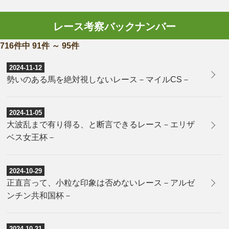
レース考察バックナンバー
716件中 91件 ～ 95件
2024-11-12
勢いのある馬を絶対視しないレース－マイルCS－
2024-11-05
大波乱まで有り得る、と断言できるレース－エリザ
ベス女王杯－
2024-10-29
正直言って、小粒な印象は否めないレース－アルゼ
ンチン共和国杯－
2024-10-21