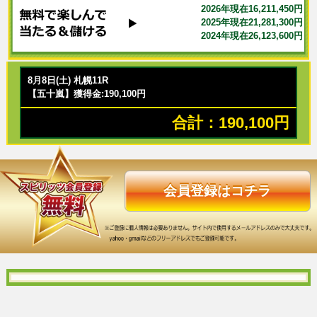
2026年現在16,211,450円
2025年現在21,281,300円
2024年現在26,123,600円
8月8日(土) 札幌11R
【五十嵐】獲得金:190,100円
合計：190,100円
会員登録はコチラ