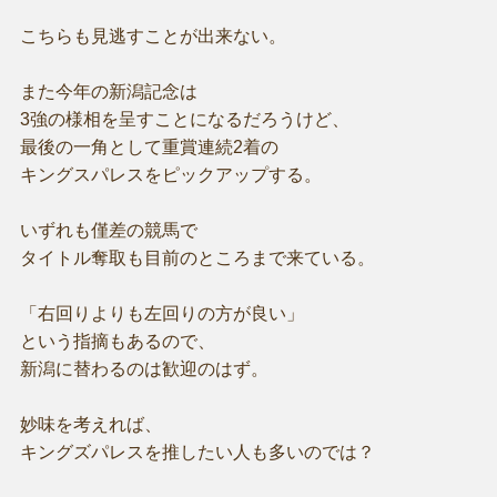
こちらも見逃すことが出来ない。
また今年の新潟記念は
3強の様相を呈すことになるだろうけど、
最後の一角として重賞連続2着の
キングスパレスをピックアップする。
いずれも僅差の競馬で
タイトル奪取も目前のところまで来ている。
「右回りよりも左回りの方が良い」
という指摘もあるので、
新潟に替わるのは歓迎のはず。
妙味を考えれば、
キングズパレスを推したい人も多いのでは？