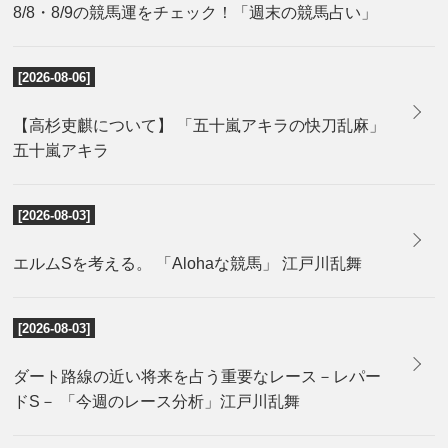
8/8・8/9の競馬運をチェック！「週末の競馬占い」
[2026-08-06]
【高杉吏麒について】 「五十嵐アキラの快刀乱麻」
五十嵐アキラ
[2026-08-03]
エルムSを考える。 「Alohaな競馬」 江戸川乱舞
[2026-08-03]
ダート路線の近い将来を占う重要なレース－レパー
ドS－ 「今週のレース分析」江戸川乱舞