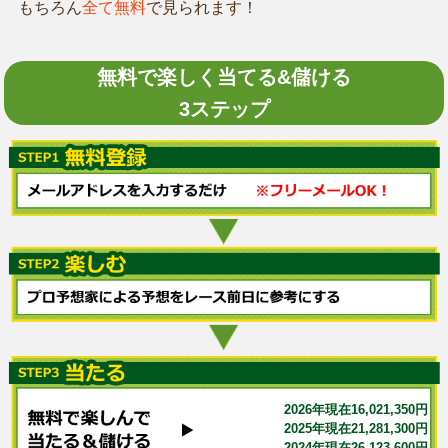
もちろん
全て無料
で見られます！
無料で楽しく当てる&儲ける
3ステップ
2026年現在16,021,350円
2025年現在21,281,300円
2024年現在26,123,600円