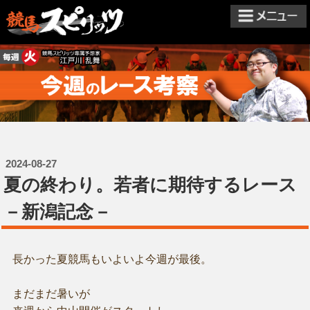
2024-08-27
夏の終わり。若者に期待するレース
－新潟記念－
長かった夏競馬もいよいよ今週が最後。
まだまだ暑いが