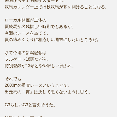
来週から中山開催がスタートし、
競馬カレンダー上では秋競馬が幕を開けることになる。
ローカル開催が主体の
夏競馬が名残惜しい時期でもあるが、
今週のレースを当てて、
夏の締めくくりに相応しい週末にしたいところだ。
さて今週の新潟記念は
フルゲート18頭ながら、
特別登録が13頭とやや寂しい顔ぶれ。
それでも
2000mの重賞レースということで、
出走馬の「質」は決して悪くないように思う。
G3らしいG3と言えそうだ。