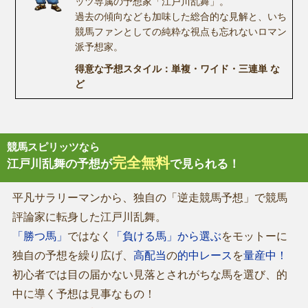
ッツ専属の予想家「江戸川乱舞」。
過去の傾向なども加味した総合的な見解と、いち
競馬ファンとしての純粋な視点も忘れないロマン
派予想家。
得意な予想スタイル：単複・ワイド・三連単 な
ど
競馬スピリッツなら
完全無料
江戸川乱舞の予想が
で見られる！
平凡サラリーマンから、独自の「逆走競馬予想」で競馬
評論家に転身した江戸川乱舞。
「勝つ馬」
ではなく
「負ける馬」から選ぶ
をモットーに
独自の予想を繰り広げ、
高配当
の
的中レース
を
量産中！
初心者では目の届かない見落とされがちな馬を選び、的
中に導く予想は見事なもの！