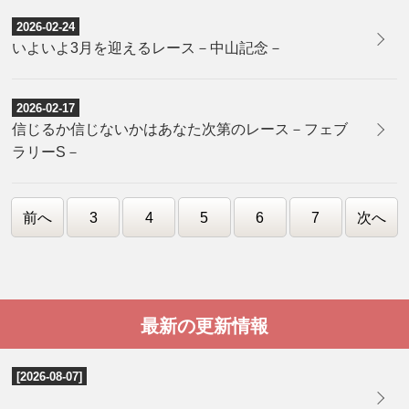
2026-02-24
いよいよ3月を迎えるレース－中山記念－
2026-02-17
信じるか信じないかはあなた次第のレース－フェブ
ラリーS－
前へ
3
4
5
6
7
次へ
最新の更新情報
[2026-08-07]