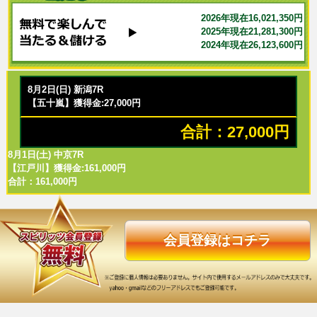
2026年現在16,021,350円
2025年現在21,281,300円
2024年現在26,123,600円
8月2日(日) 新潟7R
【五十嵐】獲得金:27,000円
合計：27,000円
8月1日(土) 中京7R
【江戸川】獲得金:161,000円
合計：161,000円
会員登録はコチラ