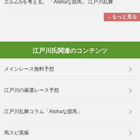
エルムSを考える。 「Alohaな競馬」 江戸川乱舞
→もっと見る
江戸川氏関連のコンテンツ
メインレース無料予想
江戸川の厳選レース予想
江戸川乱舞コラム「Alohaな競馬」
馬スピ黒板