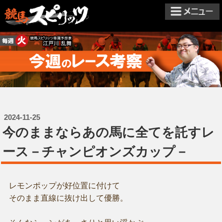
2024-11-25
今のままならあの馬に全てを託すレ
ース－チャンピオンズカップ－
レモンポップが好位置に付けて
そのまま直線に抜け出して優勝。