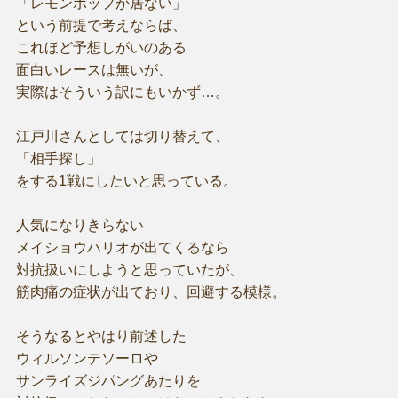
「レモンポップが居ない」
という前提で考えならば、
これほど予想しがいのある
面白いレースは無いが、
実際はそういう訳にもいかず…。
江戸川さんとしては切り替えて、
「相手探し」
をする1戦にしたいと思っている。
人気になりきらない
メイショウハリオが出てくるなら
対抗扱いにしようと思っていたが、
筋肉痛の症状が出ており、回避する模様。
そうなるとやはり前述した
ウィルソンテソーロや
サンライズジパングあたりを