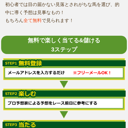
初心者では目の届かない見落とされがちな馬を選び、的
中に導く予想は見事なもの！
もちろん
全て無料
で見られます！
無料で楽しく当てる&儲ける
3ステップ