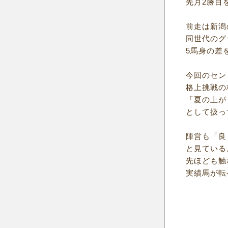
先月2勝目
前走は新潟の
同世代のグ
5馬身の差
今回のセン
格上挑戦の
「夏の上が
として扱っ
陣営も「良
と見ている
先ほども触
実績馬が転