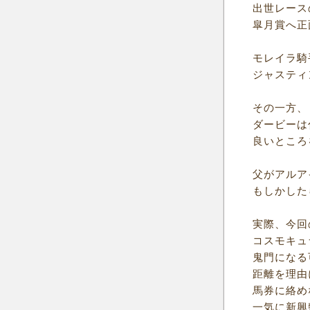
出世レース
皐月賞へ正
モレイラ騎
ジャスティ
その一方、
ダービーは
良いところ
父がアルア
もしかした
実際、今回
コスモキュ
鬼門になる
距離を理由
馬券に絡め
一気に新興