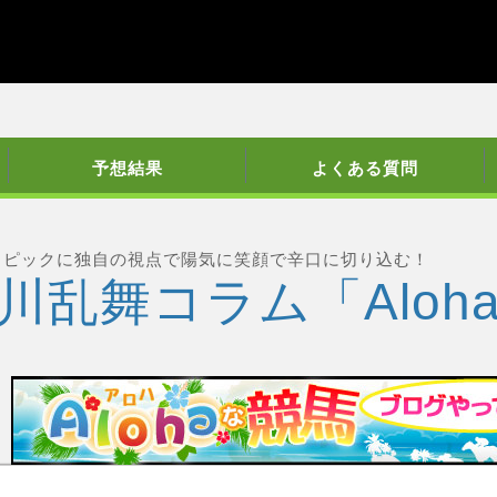
予想結果
よくある質問
トピックに独自の視点で陽気に笑顔で辛口に切り込む！
川乱舞コラム「Aloh