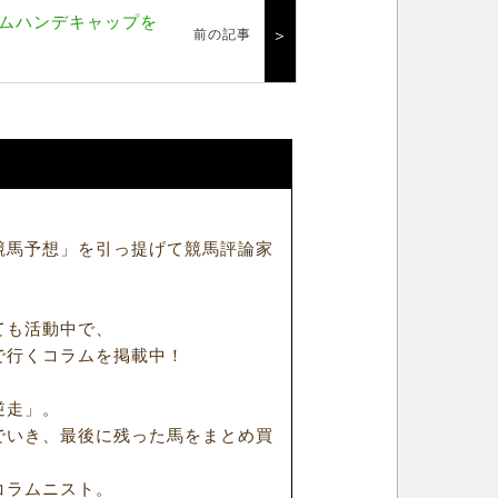
ムハンデキャップを
＞
前の記事
競馬予想」を引っ提げて競馬評論家
ても活動中で、
で行くコラムを掲載中！
逆走」。
でいき、最後に残った馬をまとめ買
コラムニスト。