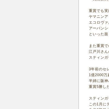
重賞でも実
ヤマニンア
エコロヴァ
アーバンシ
といった面
また重賞で
江戸川さん
スティンガ
3年前のセ
1億200
半姉に阪神
重賞5勝し
スティンガ
この1月に