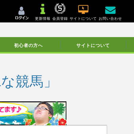
更新情報
会員登録
サイトについて
お問い合わせ
初心者の方へ
サイトについて
aな競馬」