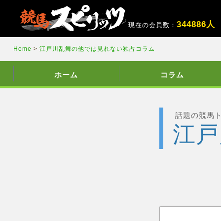
3
4
4
8
8
6
人
現在の会員数：
Home
>
江戸川乱舞の他では見れない独占コラム
ホーム
コラム
話題の競馬
江戸