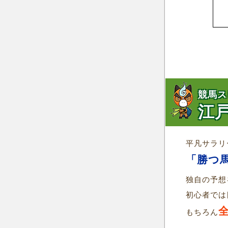
競馬ス
江
平凡サラリ
「勝つ
独自の予想
初心者では
もちろん