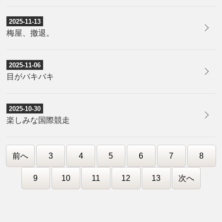
2025-11-13
​梅屋、撤退。
2025-11-06
​目がバキバキ
2025-10-30
​楽しみな国際競走
前へ
3
4
5
6
7
8
9
10
11
12
13
次へ