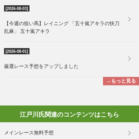
[2026-08-03]
【今週の狙い馬】レイニング 「五十嵐アキラの快刀
乱麻」 五十嵐アキラ
[2026-08-01]
厳選レース予想をアップしました
→もっと見る
江戸川氏関連のコンテンツはこちら
メインレース無料予想