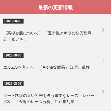
最新の更新情報
[2026-08-06]
【高杉吏麒について】 「五十嵐アキラの快刀乱麻」
五十嵐アキラ
[2026-08-03]
エルムSを考える。 「Alohaな競馬」 江戸川乱舞
[2026-08-03]
ダート路線の近い将来を占う重要なレース－レパー
ドS－ 「今週のレース分析」江戸川乱舞