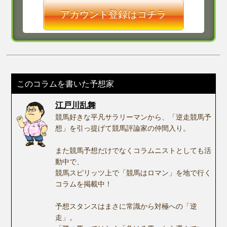
アカウント登録はコチラ
このコラムを書いた予想家
江戸川乱舞
競馬好きな平凡サラリーマンから、「逆走競馬予
想」を引っ提げて競馬評論家の仲間入り。
また競馬予想だけでなくコラムニストとしても活
動中で、
競馬スピリッツ上で「競馬はロマン」を地で行く
コラムを掲載中！
予想スタンスはまさに常識から対極への「逆
走」。