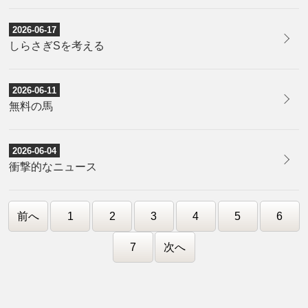
2026-06-17
​しらさぎSを考える
2026-06-11
​無料の馬
2026-06-04
​衝撃的なニュース
前へ
1
2
3
4
5
6
7
次へ