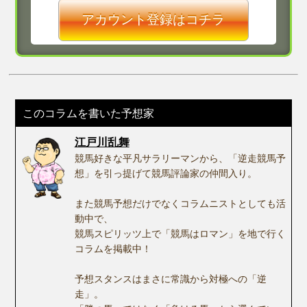
アカウント登録はコチラ
このコラムを書いた予想家
江戸川乱舞
競馬好きな平凡サラリーマンから、「逆走競馬予
想」を引っ提げて競馬評論家の仲間入り。
また競馬予想だけでなくコラムニストとしても活
動中で、
競馬スピリッツ上で「競馬はロマン」を地で行く
コラムを掲載中！
予想スタンスはまさに常識から対極への「逆
走」。