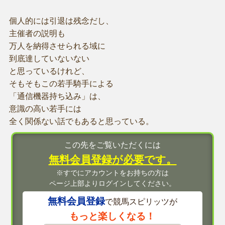
個人的には引退は残念だし、
主催者の説明も
万人を納得させられる域に
到底達していないない
と思っているけれど、
そもそもこの若手騎手による
「通信機器持ち込み」は、
意識の高い若手には
全く関係ない話でもあると思っている。
この先をご覧いただくには
無料会員登録が必要です。
※すでにアカウントをお持ちの方は
ページ上部よりログインしてください。
無料会員登録
で競馬スピリッツが
もっと楽しくなる！