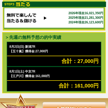
2026年現在16,021,350円
2025年現在21,281,300円
2024年現在26,123,600円
＞先週の無料予想の的中実績
8月2日(日) 新潟7R
【五十嵐】獲得金:27,000円
合計：27,000円
8月1日(土) 中京7R
【江戸川】獲得金:161,000円
合計：161,000円