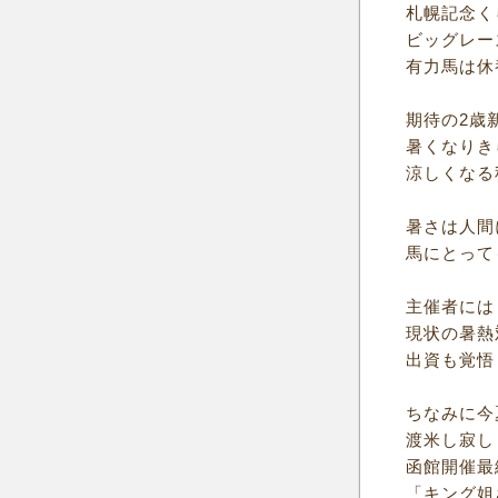
札幌記念く
ビッグレー
有力馬は休
期待の2歳
暑くなりき
涼しくなる
暑さは人間
馬にとって
主催者には
現状の暑熱
出資も覚悟
ちなみに今
渡米し寂し
函館開催最
「キング姐