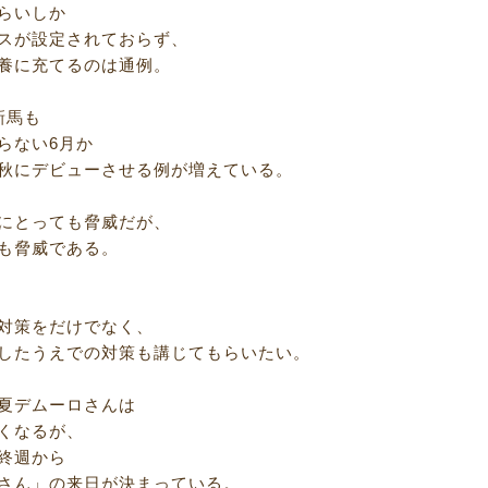
らいしか
スが設定されておらず、
養に充てるのは通例。
新馬も
らない6月か
秋にデビューさせる例が増えている。
にとっても脅威だが、
も脅威である。
対策をだけでなく、
したうえでの対策も講じてもらいたい。
夏デムーロさんは
くなるが、
終週から
さん」の来日が決まっている。