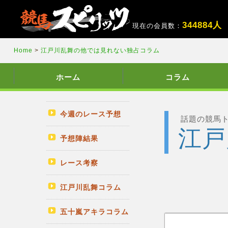
3
4
4
8
8
4
人
現在の会員数：
Home
>
江戸川乱舞の他では見れない独占コラム
ホーム
コラム
今週のレース予想
話題の競馬
江戸
予想陣結果
レース考察
江戸川乱舞コラム
五十嵐アキラコラム