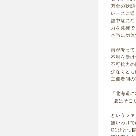
万全の状態
レースに送
熱中症にな
力を発揮で
本当に勿体
雨が降って
不利を受け
不可抗力の
少なくとも
主催者側の
「北海道に
夏はそこ
というファ
無いわけで
G1ひとつ