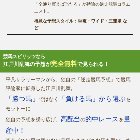
「全通り買えば当たる」が持論の逆走競馬コラム
ニスト。
得意な予想スタイル：単複・ワイド・三連単 な
ど
競馬スピリッツなら
完全無料
江戸川乱舞の予想が
で見られる！
平凡サラリーマンから、独自の「逆走競馬予想」で競馬
評論家に転身した江戸川乱舞。
「勝つ馬」
「負ける馬」から選ぶ
ではなく
を
モットーに
高配当
的中レース
量
独自の予想を繰り広げ、
の
を
産中！