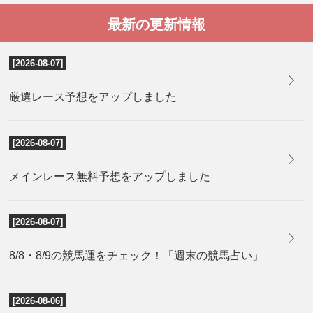
最新の更新情報
[2026-08-07]
厳選レース予想をアップしました
[2026-08-07]
メインレース無料予想をアップしました
[2026-08-07]
8/8・8/9の競馬運をチェック！「週末の競馬占い」
[2026-08-06]