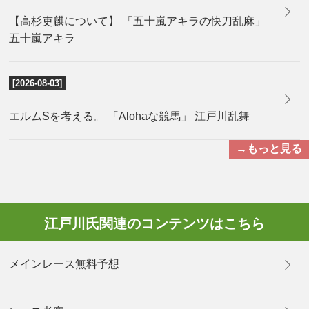
【高杉吏麒について】 「五十嵐アキラの快刀乱麻」
五十嵐アキラ
[2026-08-03]
エルムSを考える。 「Alohaな競馬」 江戸川乱舞
→もっと見る
江戸川氏関連のコンテンツはこちら
メインレース無料予想