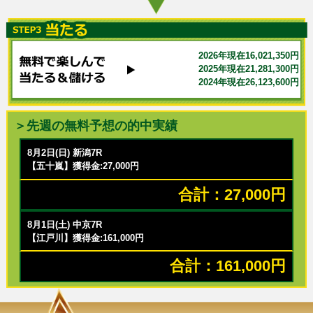
2026年現在16,021,350円
2025年現在21,281,300円
2024年現在26,123,600円
＞先週の無料予想の的中実績
8月2日(日) 新潟7R
【五十嵐】獲得金:27,000円
合計：27,000円
8月1日(土) 中京7R
【江戸川】獲得金:161,000円
合計：161,000円