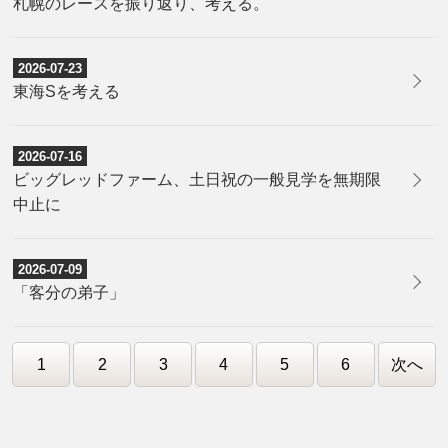
​札幌のレースを振り返り、考える。
2026-07-23
​東海Sを考える
2026-07-16
​ビッグレッドファーム、土日祝の一般見学を無期限
中止に
2026-07-09
​「客分の弟子」
1
2
3
4
5
6
次へ