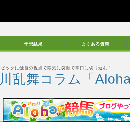
予想結果
よくある質問
トピックに独自の視点で陽気に笑顔で辛口に切り込む！
川乱舞コラム「Aloh