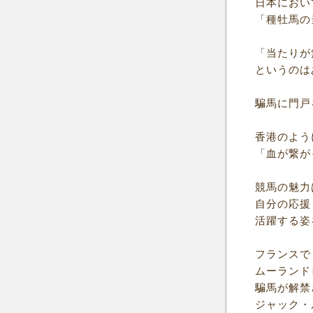
日本におい
「種牡馬の
「当たりが
というのは
騙馬に門戸
香港のよう
「血が繋が
競馬の魅力
自分の応援
活躍する姿
フランスで
ムーランド
騙馬が解禁
ジャック・