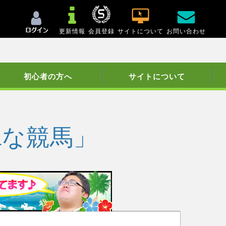
更新情報
会員登録
サイトについて
お問い合わせ
初心者の方へ
サイトについて
aな競馬」