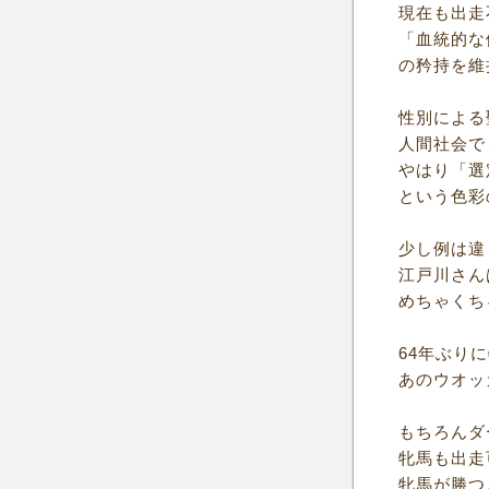
現在も出走
「血統的な
の矜持を維
性別による
人間社会で
やはり「選
という色彩
少し例は違
江戸川さん
めちゃくち
64年ぶり
あのウオッ
もちろんダ
牝馬も出走
牝馬が勝つ