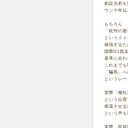
創設当初を
ウン十年以
もちろん
「欧州の最
というイメ
補強するた
国際G1競
基準に合わ
これまでも
「騙馬」へ
というレー
実際「種牡
という位置
後退させる
という声も
実際、凱旋