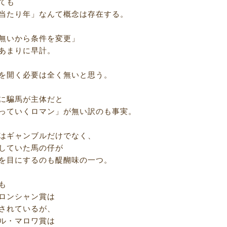
ても
当たり年」なんて概念は存在する。
無いから条件を変更」
あまりに早計。
を開く必要は全く無いと思う。
に騙馬が主体だと
っていくロマン」が無い訳のも事実。
はギャンブルだけでなく、
していた馬の仔が
を目にするのも醍醐味の一つ。
も
ロンシャン賞は
されているが、
ル・マロワ賞は