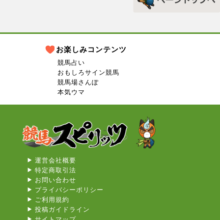
▲このページのトップへ
お楽しみコンテンツ
競馬占い
おもしろサイン競馬
競馬場さんぽ
本気ウマ
運営会社概要
特定商取引法
お問い合わせ
プライバシーポリシー
ご利用規約
投稿ガイドライン
サイトマップ