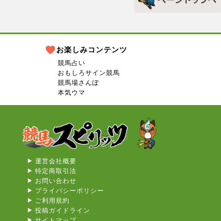
▲このページのトップへ
お楽しみコンテンツ
競馬占い
おもしろサイン競馬
競馬場さんぽ
本気ウマ
運営会社概要
特定商取引法
お問い合わせ
プライバシーポリシー
ご利用規約
投稿ガイドライン
サイトマップ