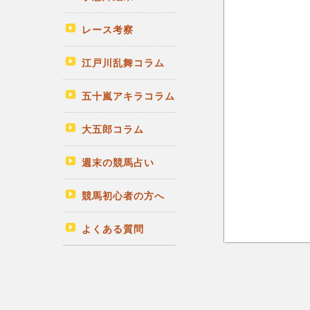
レース考察
江戸川乱舞コラム
五十嵐アキラコラム
大五郎コラム
週末の競馬占い
競馬初心者の方へ
よくある質問