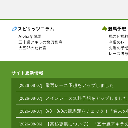
スピリッツコラム
競馬予想
Alohaな競馬
馬スピ馬
五十嵐アキラの快刀乱麻
今週のレ
大五郎のたわ言
先週の予
レース考
サイト更新情報
厳選レース予想をアップしました
[2026-08-07]
メインレース無料予想をアップしました
[2026-08-07]
8/8・8/9の競馬運をチェック！「週末
[2026-08-07]
【高杉吏麒について】 「五十嵐アキラ
[2026-08-06]