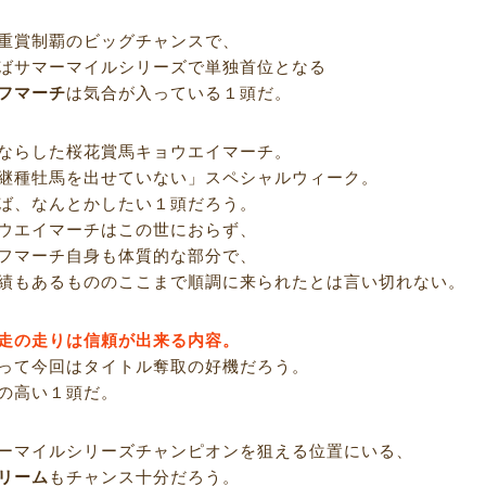
重賞制覇のビッグチャンスで、
ばサマーマイルシリーズで単独首位となる
フマーチ
は気合が入っている１頭だ。
ならした桜花賞馬キョウエイマーチ。
継種牡馬を出せていない」スペシャルウィーク。
ば、なんとかしたい１頭だろう。
ウエイマーチはこの世におらず、
フマーチ自身も体質的な部分で、
績もあるもののここまで順調に来られたとは言い切れない。
走の走りは信頼が出来る内容。
って今回はタイトル奪取の好機だろう。
の高い１頭だ。
ーマイルシリーズチャンピオンを狙える位置にいる、
リーム
もチャンス十分だろう。