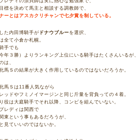
プレディの須貝師は実に熱心な勉強家で、
目標を決めて馬主と相談する調教師で、
ナーとはアスカクリチャンで七夕賞を制している。
した内田博騎手が
ドナウブルー
を選択、
は全て小倉か札幌。
騎手でも
今年３勝）よりランキング上位にいる騎手はたくさんいるが、
のは、
牝馬Ｓの結果が大きく作用しているのではないだろうか。
牝馬Ｓは11番人気ながら
レッドやフミノイマージンと同じ斤量を背負っての４着。
り役は大庭騎手でそれ以降、コンビを組んでいない。
プレディは関西で
関東という事もあるだろうが、
と見ていいのではないか。