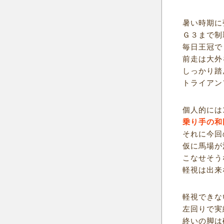
暑い時期に
Ｇ３まで制
毎日王冠で
前走は大外
しっかり踏
トライアン
個人的には1
乗り手の和
それに今回
仮に馬場が
こなせそう
軽視は出来
軽視できな
左回りで実
終いの脚は