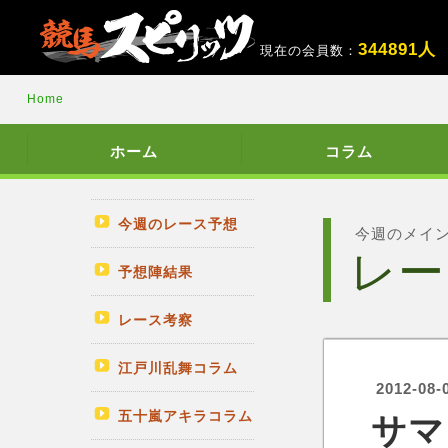
3
4
4
8
9
1
人
現在の会員数：
Home
ホーム
コラム
今週のレース予想
今週のメイ
レー
予想陣結果
レース考察
江戸川乱舞コラム
2012-08-
五十嵐アキラコラム
サマ