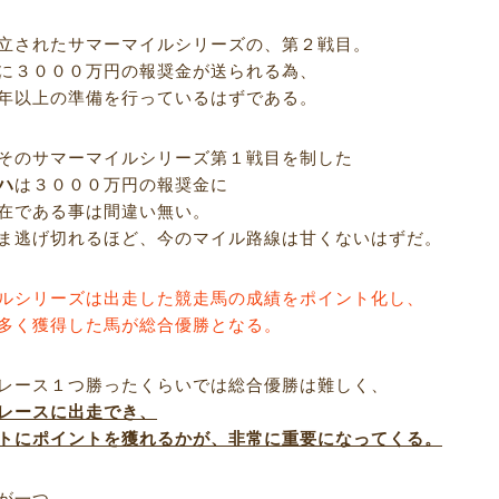
立されたサマーマイルシリーズの、第２戦目。
に３０００万円の報奨金が送られる為、
年以上の準備を行っているはずである。
そのサマーマイルシリーズ第１戦目を制した
ハ
は３０００万円の報奨金に
在である事は間違い無い。
ま逃げ切れるほど、今のマイル路線は甘くないはずだ。
ルシリーズは出走した競走馬の成績をポイント化し、
多く獲得した馬が総合優勝となる。
レース１つ勝ったくらいでは総合優勝は難しく、
レースに出走でき、
トにポイントを獲れるかが、非常に重要になってくる。
が一つ。