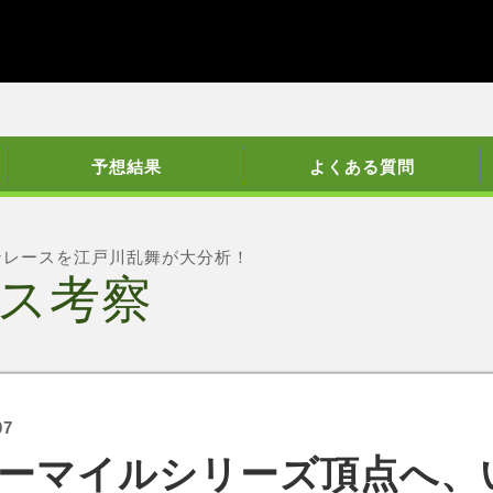
予想結果
よくある質問
ンレースを江戸川乱舞が大分析！
ス考察
07
ーマイルシリーズ頂点へ、