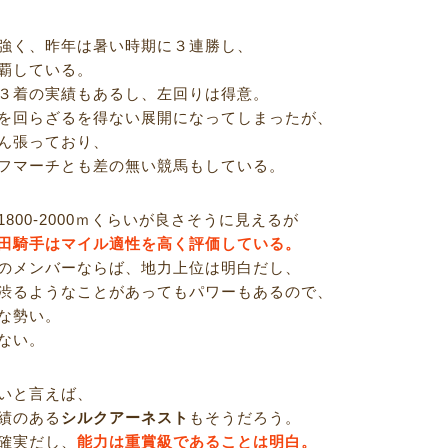
強く、昨年は暑い時期に３連勝し、
覇している。
３着の実績もあるし、左回りは得意。
を回らざるを得ない展開になってしまったが、
ん張っており、
フマーチとも差の無い競馬もしている。
800‐2000ｍくらいが良さそうに見えるが
田騎手はマイル適性を高く評価している。
のメンバーならば、地力上位は明白だし、
渋るようなことがあってもパワーもあるので、
な勢い。
ない。
いと言えば、
績のある
シルクアーネスト
もそうだろう。
確実だし、
能力は重賞級であることは明白。