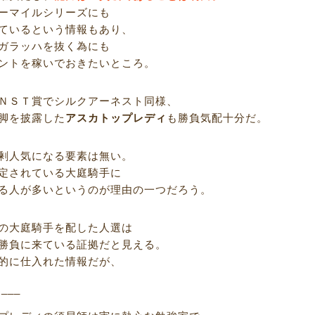
ーマイルシリーズにも
ているという情報もあり、
ガラッハを抜く為にも
ントを稼いでおきたいところ。
ＮＳＴ賞でシルクアーネスト同様、
脚を披露した
アスカトップレディ
も勝負気配十分だ。
剰人気になる要素は無い。
定されている大庭騎手に
る人が多いというのが理由の一つだろう。
の大庭騎手を配した人選は
勝負に来ている証拠だと見える。
的に仕入れた情報だが、
R___