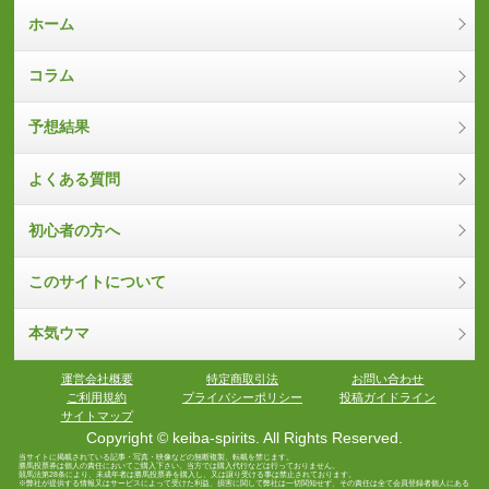
ホーム
コラム
予想結果
よくある質問
初心者の方へ
このサイトについて
本気ウマ
運営会社概要
特定商取引法
お問い合わせ
ご利用規約
プライバシーポリシー
投稿ガイドライン
サイトマップ
Copyright © keiba-spirits. All Rights Reserved.
当サイトに掲載されている記事・写真・映像などの無断複製、転載を禁じます。
勝馬投票券は個人の責任においてご購入下さい。当方では購入代行などは行っておりません。
競馬法第28条により、未成年者は勝馬投票券を購入し、又は譲り受ける事は禁止されております。
※弊社が提供する情報又はサービスによって受けた利益、損害に関して弊社は一切関知せず、その責任は全て会員登録者個人にある