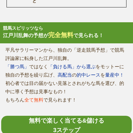
ど
競馬スピリッツなら
完全無料
江戸川乱舞の予想が
で見られる！
平凡サラリーマンから、独自の「逆走競馬予想」で競馬
評論家に転身した江戸川乱舞。
「勝つ馬」
ではなく
「負ける馬」から選ぶ
をモットーに
独自の予想を繰り広げ、
高配当
の
的中レース
を
量産中！
初心者では目の届かない見落とされがちな馬を選び、的
中に導く予想は見事なもの！
もちろん
全て無料
で見られます！
無料で楽しく当てる&儲ける
3ステップ