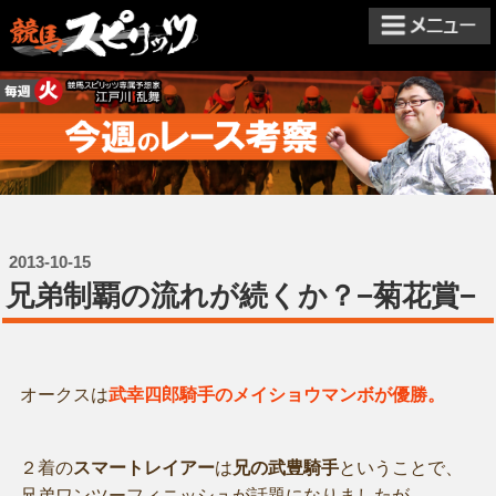
2013-10-15
兄弟制覇の流れが続くか？−菊花賞−
オークスは
武幸四郎騎手のメイショウマンボが優勝。
２着の
スマートレイアー
は
兄の武豊騎手
ということで、
兄弟ワンツーフィニッシュが話題になりましたが、