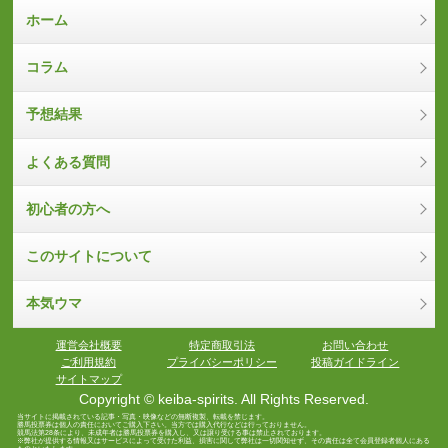
ホーム
コラム
予想結果
よくある質問
初心者の方へ
このサイトについて
本気ウマ
運営会社概要
特定商取引法
お問い合わせ
ご利用規約
プライバシーポリシー
投稿ガイドライン
サイトマップ
Copyright © keiba-spirits. All Rights Reserved.
当サイトに掲載されている記事・写真・映像などの無断複製、転載を禁じます。
勝馬投票券は個人の責任においてご購入下さい。当方では購入代行などは行っておりません。
競馬法第28条により、未成年者は勝馬投票券を購入し、又は譲り受ける事は禁止されております。
※弊社が提供する情報又はサービスによって受けた利益、損害に関して弊社は一切関知せず、その責任は全て会員登録者個人にある