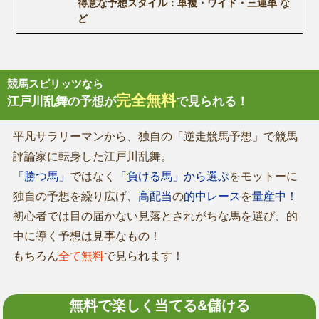
得意な予想スタイル：単複・ワイド・三連単 な
ど
競馬スピリッツなら
完全無料
江戸川乱舞の予想が
で見られる！
平凡サラリーマンから、独自の「逆走競馬予想」で競馬
評論家に転身した江戸川乱舞。
「勝つ馬」
ではなく
「負ける馬」から選ぶ
をモットーに
独自の予想を繰り広げ、
高配当
の
的中レース
を
量産中！
初心者では目の届かない見落とされがちな馬を選び、的
中に導く予想は見事なもの！
もちろん
全て無料
で見られます！
無料で楽しく当てる&儲ける