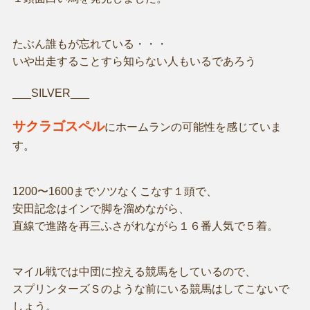
たぶん誰もが忘れている・・・
いや出走することすら知らない人もいるであろう
___SILVER___
サクラゴスペル
にホームランの可能性を感じていま
す。
1200〜1600までソツなくこなす１頭で、
安田記念はインで脚を溜めながら、
直線で進路を再三ふさがれながら１６番人気で５着。
マイル戦では中団に控える競馬をしているので、
スプリンターズＳのような前にいる競馬はしてこないで
しょう。