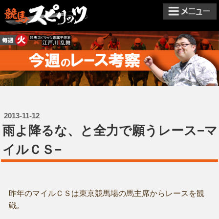
2013-11-12
雨よ降るな、と全力で願うレース−マ
イルＣＳ−
昨年のマイルＣＳは東京競馬場の馬主席からレースを観
戦。