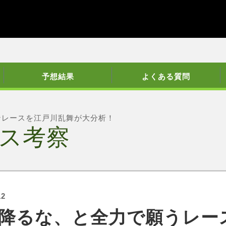
予想結果
よくある質問
ンレースを江戸川乱舞が大分析！
ス考察
12
降るな、と全力で願うレー