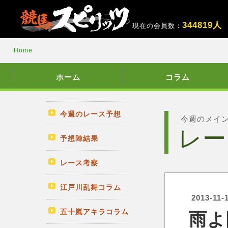
3
4
4
8
1
9
人
現在の会員数：
Home
ホーム
コラム
今週のレース予想
今週のメイ
レー
予想陣結果
レース考察
江戸川乱舞コラム
2013-11-
五十嵐アキラコラム
雨よ