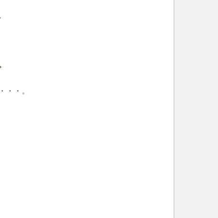
、
。
・・・。