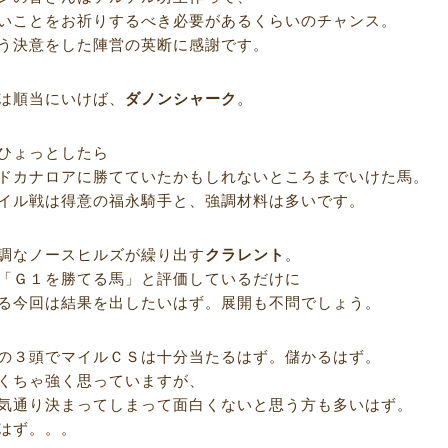
いことをお祈りするべき必要があるくらいのチャンス。
う決意をした陣営の英断に感謝です。
は順当にいけば、
ダノンシャーク
。
ひょっとしたら
ドカナロアに勝てていたかもしれないところまでいけた馬。
イル戦は得意の福永騎手と、強調材料は多いです。
調なノースヒルズが繰り出す
クラレント
。
「Ｇ１を勝てる馬」と評価しているだけに
る今回は結果を出したいはず。展開も不問でしょう。
の３頭でマイルＣＳは十分当たるはず。儲かるはず。
くちゃ強く思っていますが、
気通り決まってしまって面白くないと思う方も多いはず。
はず。。。