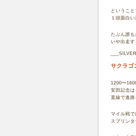
ということ
１頭面白い
たぶん誰も
いや出走す
___SILVE
サクラゴ
1200〜1
安田記念は
直線で進路
マイル戦で
スプリンタ