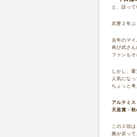
と、語って
武豊２年ぶ
去年のマイ
再び武さん
ファンもそ
しかし、重
人気になっ
ちょっと考
アルテミス
天皇賞・秋
この２頭は
腕が戻って