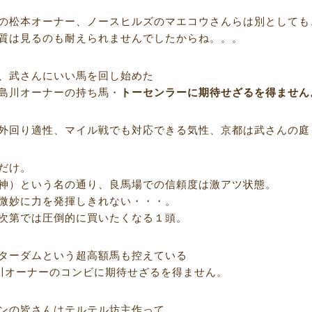
の松本オーナー、ノースヒルズのマエコウさんらは別としても
質は見るのも耐えられませんでしたからね。。。
、武さんにいい馬を回し始めた
島川オーナーの持ち馬・
トーセンラーに期待せざるを得ません
外回り適性、マイル戦でも対応できる気性、京都は武さんの庭
だけ。
神）という名の通り、良馬場での信頼度は激アツ状態。
微妙に力を発揮しきれない・・・。
次第では圧倒的に買いたくなる１頭。
ターダムという超高額馬も控えている
川オーナーのコンビに期待せざるを得ません。
ンの皆さんはテルテル坊主作って、