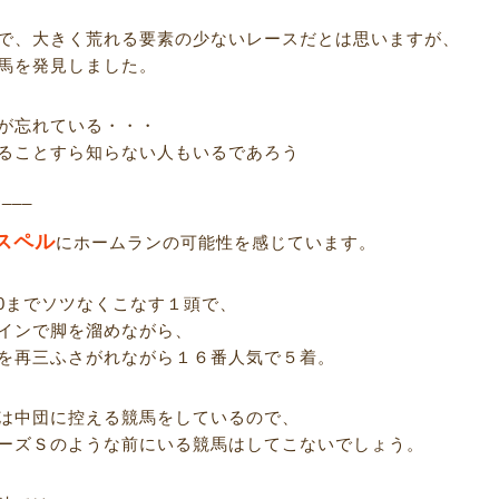
で、大きく荒れる要素の少ないレースだとは思いますが、
馬を発見しました。
が忘れている・・・
ることすら知らない人もいるであろう
R___
スペル
にホームランの可能性を感じています。
600までソツなくこなす１頭で、
インで脚を溜めながら、
を再三ふさがれながら１６番人気で５着。
は中団に控える競馬をしているので、
ーズＳのような前にいる競馬はしてこないでしょう。