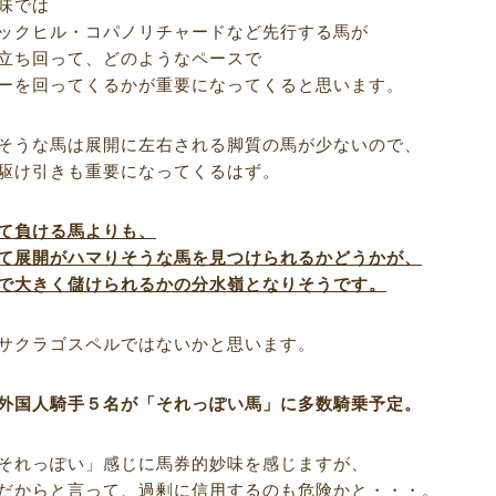
味では
ックヒル・コパノリチャードなど先行する馬が
立ち回って、どのようなペースで
ーを回ってくるかが重要になってくると思います。
そうな馬は展開に左右される脚質の馬が少ないので、
駆け引きも重要になってくるはず。
て負ける馬よりも、
て展開がハマりそうな馬を見つけられるかどうかが、
で大きく儲けられるかの分水嶺となりそうです。
サクラゴスペルではないかと思います。
外国人騎手５名が「それっぽい馬」に多数騎乗予定。
それっぽい」感じに馬券的妙味を感じますが、
だからと言って、過剰に信用するのも危険かと・・・。