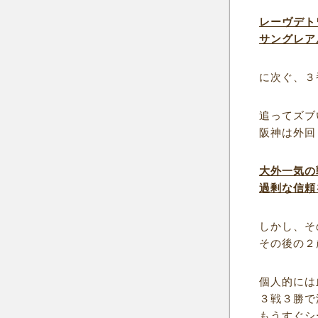
レーヴデト
サングレア
に次ぐ、３
追ってズブ
阪神は外回
大外一気の
過剰な信頼
しかし、そ
その後の２
個人的には
３戦３勝で
もうすぐシ