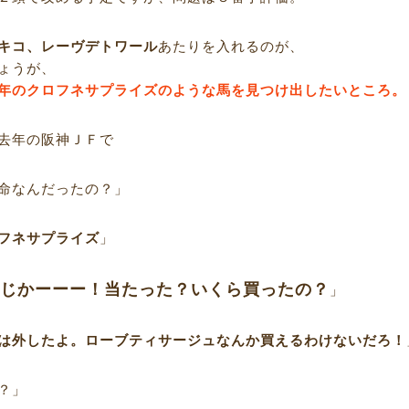
キコ、レーヴデトワール
あたりを入れるのが、
ょうが、
年のクロフネサプライズのような馬を見つけ出したいところ。
去年の阪神ＪＦで
命なんだったの？」
フネサプライズ
」
まじかーーー！当たった？いくら買ったの？
」
は外したよ。ローブティサージュなんか買えるわけないだろ！
？」