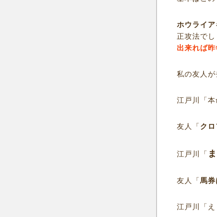
ホウライア
正攻法でし
出来れば昨
私の友人が
江戸川「本
友人「
クロ
江戸川「
友人「
馬券
江戸川「え